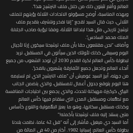
العالم وأنتم تثبتون ذلك من خلال ملف الترشيح هذا”.
وبهذه المناسبة، أوضح مسؤولو الاتحادات الثلاثة رؤيتهم للملف
الثلاثي، حيث قال السيد لقجع “إننا نفخر ونتشرف بتقديم ملف
ترشيح تاريخي مثل هذا لبلداننا الثلاثة، وفقا لرؤية صاحب الجلالة
الملك محمد السادس”.
وأضاف “نحن مقتنعون حقا بأن ملف ترشيحنا سيكون إرثا لأجيال
اليوم وسيبقى كذلك لأولئك الذين سيأتون في المستقبل. نريد
لبطولة كأس العالم لكرة القدم 2030 أن توحد الشعوب من جميع
أنحاء العالم وتجعل جميع الأفارقة يشعرون بالفخر“.
من جهته، أبرز السيد غوميش أن “ملف الترشيح الذي تم تسليمه
هنا اليوم يتوقع جدول أعمال للمستقبل، والذي يتضمن الجانب
البيئي كركيزة مهيكلة للحدث، والذي يجمع بين احتياجات المنافسة
مع تطلُّعات ومستقبل المدن التي ستقام فيها كأس العالم
وكذلك مستقبل سكانها، وهو ما يعزز الشُّمولية والتنوع كأساس
متين يستند إليه ملف ترشيحنا بأكمله!”
أما السيد دي ميغيل، فأشار إلى أنه “قبل 42 عاما، نظمت بلادنا
بطولة كأس العالم: إسبانيا 1982. أكثر من 40 في المائة من