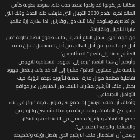
سكاننا لم يكونوا قد ولدوا عندما حدث ذلك. ستوحد بطولة كأس
العالم لكرة القدم 2030 الأجيال التي عايشت ذلك الحدث وتلك التي
لم تعاصره. وستوحد أيضا ثلاث دول وقارتين، لذا ستترك إرثا عالميا
عابراا للأجيال وللقارات”.
من جهة أخرى، سجل البلاغ أنه، إلى جانب طموح تنظيم بطولة “من
أجل كرة القدم، من أجل العالم، من أجل المستقبل”، فإن ملف
الترشيح يستند إلى شعار “يلاه ڨاموس”.
وأوضح أن هذا الشعار “يرمز إلى الجهود الاستباقية للنهوض
باللعبة على مستوى العالم”، مشيرا إلى أنه قد بذلت بالفعل جهود
تفاعلية مكثفة طوال فترة الحملة للتّرويج لهذه الرؤية، حيث
يحظى ملف التّرشيح بعشرات الآلاف من المتابعين عبر مواقع
التواصل الاجتماعي.
وأضاف أن ملف الترشيح إذ يجمع بين قارتين، فإنه “يركز على بناء
جسور بين الثقافات، وتقديم بيئة مرحبة للمشجعين والزوار من
جميع الخلفيات، وترك إرث حقيقي في الاستدامة، والابتكار،
والاستثمار والوقع الاجتماعي”.
وسجل أن استكمال ملف الترشيح الذي يفصل رؤيته وتخطيطه