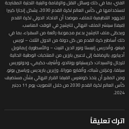
الفني، بما في ذلك وسائل النقل والإقامة والبنية التحتية المقترحة
لاستخدامها في كأس العالم لكرة القدم 2030، يشكل إنجازا كبيرا
للجهود التنظيمية للملف، موضحا أن الاتحاد الدولي لكرة القدم
(فيفا) سينشر الملف النهائي للترشيح في الوقت المناسب.
ويحظى ملف الترشيح بدعم مجموعة رائعة من السفراء، بما في
ذلك أساطير كرة القدم من كل دولة من الدول الثلاث – لويس
فيغو، وأندريس إنييستا ونور الدين النيبت – والأسطورة إيمانويل
أديبايور، بالإضافة إلى لاعبين بارزين من المنتخبات الوطنية الحالية
للرجال والسيدات: كريستيانو رونالدو، وأشرف حكيمي، ودولوريس
سيلفا، وغزلان شباك، وألفارو موراتا، وإيرين باريديس وياسين بونو.
ومن المقرر أن يتخذ كونغرس الفيفا القرار النهائي بشأن مستضيف
كأس العالم لكرة القدم 2030 من خلال التصويت يوم 11 دجنبر
2024.
اترك تعليقاً