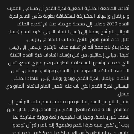
أفادت الجامعة الملكية المغربية لكرة القدم أن مساعي المغرب
والبرتغال وإسبانيا المشتركة لاستضافة بطولة كأس العالم لكرة
القدم 2030 وصلت إلى محطة مهمة، حيث تم تقديم الملف
النهائي للترشيح رسميا إلى رئيس الاتحاد الدولي لكرة القدم (فيفا)
خلال حدث أقيم اليوم الاثنين بمكاتب الاتحاد في باريس.
وذكر بلاغ للجامعة أنه تم تسليم ملف الترشيح الرسمي إلى رئيس
(فيفا)، جياني إنفانتينو، من قبل رؤساء اتحادات كرة القدم الثلاثة
التي قدمت ترشيحها لاستضافة البطولة، وهم فوزي لقجع، رئيس
الجامعة الملكية المغربية لكرة القدم، وفرناندو غوميش، رئيس
الاتحاد البرتغالي لكرة القدم، وبيدرو روشا، رئيس الاتحاد الملكي
الإسباني لكرة القدم الذي ناب عنه الأمين العام للاتحاد، ألفارو دي
ميغيل.
ونقل البلاغ عن السيد إنفانتينو قوله عقب تسلم ملف الترشيح، إن
“بلدانكم الثلاثة قدمت بالفعل الكثير لكرة القدم، وهي بلدان لديها
شغف كبير باللعبة، ومهارات تنظيمية رائعة ورؤية مشتركة لما
يجب أن تكون عليه كرة القدم وقيمها! إنه لأمر رائع أن توحدوا
قارتين في حلم تنظيم كأس العالم لكرة القدم! كرة القدم توحد