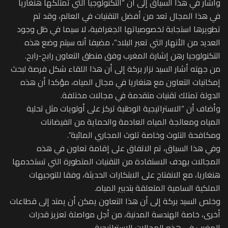
وأشار في هذا السياق إلى أن “التكنولوجيا التي تمتلكها هنغاريا
في هذا المجال تعد من أفضل التقنيات في العالم، وقد تم
تطويرها استجابة لخصوصياتها الجغرافية، لا سيما في ظل وجود
العديد من الأنهار التي تعبر البلاد”، مضيفا أنه سيتم وضع هذه
التكنولوجيا رهن إشارة المغرب وفق منطق التعاون رابح-رابح.
من جهته أشار السيد نزار بركة إلى أن هذا اللقاء شكل فرصة لبحث
إمكانيات التعاون مع هنغاريا في مجال المياه، مؤكدا أن هذه
الدولة تمتلك تقنيات متقدمة في مجالات مختلفة.
وأضاف أن “الاستراتيجية الوطنية تركز على أولويات مثل تحلية
المياه ومعالجة المياه العادمة والحماية من الفيضانات
ومكافحة التلوث وخاصة تلوث المجاري المائية”.
وفي هذا السياق، تم الاتفاق على إقامة تعاون في هذه
المجالات بهدف الاستفادة من التقنيات المتطورة التي تستخدمها
هنغاريا، مع الانفتاح على الابتكارات الحديثة، وفقا للتوجيهات
الملكية السامية المتعلقة بتدبير المياه.
وخلص السيد بركة إلى أن هذا التعاون يمكن أن يمتد إلى قطاعات
أخرى، خاصة الهندسة المدنية، من أجل مواصلة تعزيز قدرات
المغرب في هذه المجالات الاستراتيجية.