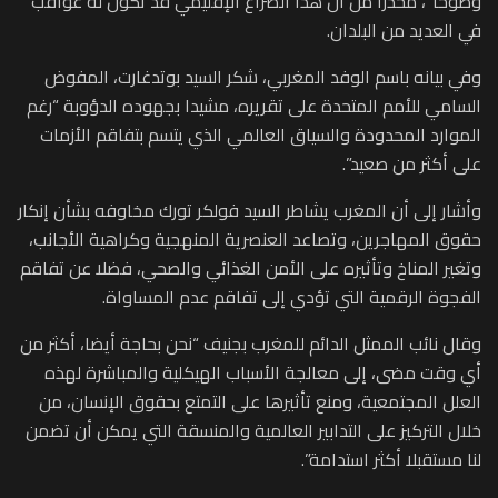
وضوحا”، محذرا من أن هذا الصراع الإقليمي قد تكون له عواقب
في العديد من البلدان.
وفي بيانه باسم الوفد المغربي، شكر السيد بوتدغارت، المفوض
السامي للأمم المتحدة على تقريره، مشيدا بجهوده الدؤوبة “رغم
الموارد المحدودة والسياق العالمي الذي يتسم بتفاقم الأزمات
على أكثر من صعيد”.
وأشار إلى أن المغرب يشاطر السيد فولكر تورك مخاوفه بشأن إنكار
حقوق المهاجرين، وتصاعد العنصرية المنهجية وكراهية الأجانب،
وتغير المناخ وتأثيره على الأمن الغذائي والصحي، فضلا عن تفاقم
الفجوة الرقمية التي تؤدي إلى تفاقم عدم المساواة.
وقال نائب الممثل الدائم للمغرب بجنيف “نحن بحاجة أيضا، أكثر من
أي وقت مضى، إلى معالجة الأسباب الهيكلية والمباشرة لهذه
العلل المجتمعية، ومنع تأثيرها على التمتع بحقوق الإنسان، من
خلال التركيز على التدابير العالمية والمنسقة التي يمكن أن تضمن
لنا مستقبلا أكثر استدامة”.