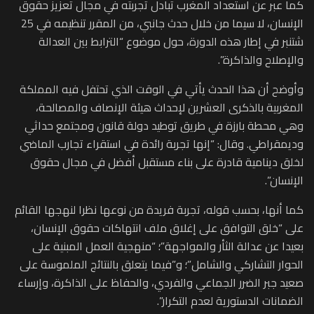
كما عبر عن استعداد المغرب تبادل تجربته في مجال تعزيز حقوق
الإنسان، لا سيما من خلال حدث جانبي، من المقرر تنظيمه في 25
شتنبر في إطار هذه الدورة، حول موضوع “الترابط بين العدالة
والإصلاح والذاكرة”.
وأوضح أن هذا الحدث يأتي في الوقت الذي تحتفل فيه المملكة
المغربية بالذكرى العشرين لإحداث هيئة الإنصاف والمصالحة،
وهي محطة بارزة في طريق توطيد دولة قانون ومجتمع حداثي
وديمقراطي. وقال: “إنها تجربة رائدة في استقراء تجارب الماضي
لخلق دينامية قادرة على بناء مستقبل أفضل في مجال حقوق
الإنسان”.
كما أنها، بحسب قوله، تجربة فريدة من نوعها نظرا لنهجها القائم
على “خلق التوافق على إغلاق ملف انتهاكات حقوق الإنسان،
بعيدا عن عدالة الثأر والمواجهة”؛ “منهجية العمل المبنية على
الحوار التشاركي والشامل”؛ و”فيما يتعلق بالنتائج الملموسة على
صعيد جبر الضرر الجماعي والفردي، والحفاظ على الذاكرة، وإرساء
الضمانات الدستورية لعدم التكرار”.