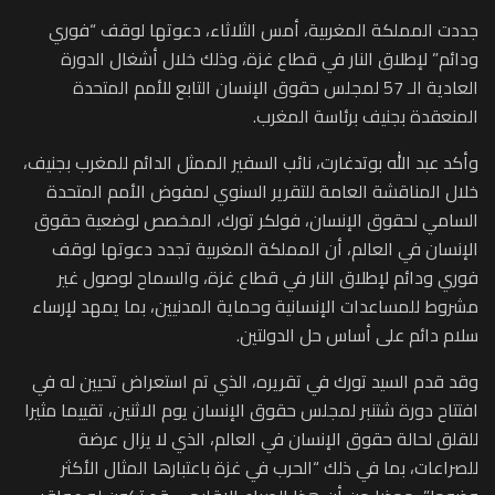
جددت المملكة المغربية، أمس الثلاثاء، دعوتها لوقف “فوري
ودائم” لإطلاق النار في قطاع غزة، وذلك خلال أشغال الدورة
العادية الـ 57 لمجلس حقوق الإنسان التابع للأمم المتحدة
المنعقدة بجنيف برئاسة المغرب.
وأكد عبد الله بوتدغارت، نائب السفير الممثل الدائم للمغرب بجنيف،
خلال المناقشة العامة للتقرير السنوي لمفوض الأمم المتحدة
السامي لحقوق الإنسان، فولكر تورك، المخصص لوضعية حقوق
الإنسان في العالم، أن المملكة المغربية تجدد دعوتها لوقف
فوري ودائم لإطلاق النار في قطاع غزة، والسماح لوصول غير
مشروط للمساعدات الإنسانية وحماية المدنيين، بما يمهد لإرساء
سلام دائم على أساس حل الدولتين.
وقد قدم السيد تورك في تقريره، الذي تم استعراض تحيين له في
افتتاح دورة شتنبر لمجلس حقوق الإنسان يوم الاثنين، تقييما مثيرا
للقلق لحالة حقوق الإنسان في العالم، الذي لا يزال عرضة
للصراعات، بما في ذلك “الحرب في غزة باعتبارها المثال الأكثر