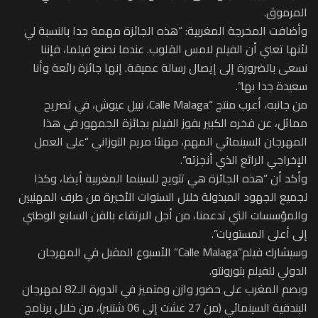
المرموق.
وأضافت المخرجة المغربية: “هذه الجائزة مهمة جدا بالنسبة لي
لأنها تعني أن الفيلم لامس القلوب. عندما نصنع فيلما، فإننا
نسعى بالضرورة إلى إيصال رسالة عميقة. إنها جائزة رائعة وأنا
سعيدة جدا بها”.
من جانبه، أعرب منتج “Calle Malaga، نبيل عيوش، في تصريح
مماثل، عن فخره الكبير بفوز الفيلم بجائزة الجمهور في هذا
المهرجان السينمائي المهم، مهنئا مريم التوزاني “على العمل
الإخراجي الرائع الذي أنجزته”.
وأكد أن “هذه الجائزة هي تتويج للسينما المغربية أيضا، وكذا
لجميع الجهود المبذولة خلال السنوات الأخيرة من طرف المهنيين
والمؤسسات التي تدعمنا، من أجل الارتقاء بالفن السابع الوطني
إلى أعلى المستويات”.
وسيشارك فيلم”Calle Malaga” الأسبوع المقبل في المهرجان
الدولي للفيلم بتورونتو.
وبصم المغرب على حضور وازن ومتميز في الدورة الـ82 لمهرجان
البندقية السينمائي (من 27 غشت إلى 06 شتنبر)، من خلال برنامج