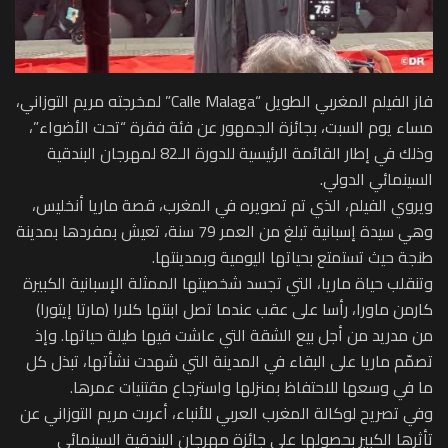
فاز الفيلم المغربي الطويل “Calle Malaga” لمخرجته مريم التوزاني،
مساء يوم السبت، بجائزة الجمهور عن فئة فقرة “تحت الأضواء”،
وذلك في إطار القائمة الرئيسية للدورة الـ82 لمهرجان البندقية
السينمائي الدولي.
ويروي الفيلم، الذي تم تصويره في المغرب، قصة ماريا أنخليس،
وهي سيدة إسبانية تبلغ من العمر 79 سنة، تعيش بمفردها بمدينة
طنجة حيث تستمتع بحياتها اليومية وبمدينتها.
وتنقلب حياة ماريا، التي تجسد شخصيتها الممثلة الإسبانية الكبيرة
كارمن ماورا، رأسا على عقب عندما تصل ابنتها كلارا (مارتا إيتورا)
من مدريد من أجل بيع الشقة التي عاشت فيها طيلة حياتها. وإذ
تصمّم ماريا على البقاء في المدينة التي شهدت نشأتها، تبذل كل
ما في وسعها للاحتفاظ بمنزلها واسترجاع مقتنيات عمرها.
وفي تصريح لوكالة المغرب العربي للأنباء، أعربت مريم التوزاني عن
تأثرها الكبير بحصولها على جائزة مهرجان البندقية السينمائي