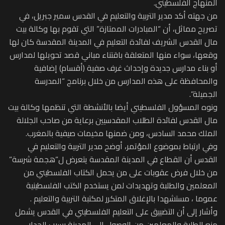
المنهاج الفلسطيني.
من جهته أكد مدير التربية والتعليم في القدس سمير جبريل، في
تصريح مماثل، أن “المبادرات الممتازة” التي تقوم بها وكالة بيت
مال القدس الشريف لفائدة التعليم في المدينة المقدسة كان لها
وقعها، سواء منها المتعلقة باقتناء مباني قصد تحويلها لمدارس
أو بناء مدارس جديدة وإحداث غرف صفية (أقسام) إضافية
والمحافظة على هذه المدارس من خلال برنامج “المدرسة
الجميلة”.
ونوه المسؤول الفلسطيني أيضا بالأنشطة التي تنظمها وكالة بيت
مال القدس لفائدة الطلاب المقدسيين برعاية من صاحب الجلالة
الملك محمد السادس، ومن ضمنها مخيمات صيفية بالمغرب.
وفي ارتباط بموضوع المؤتمر، أوضح مدير التربية والتعليم في
القدس أن القطاع في المدينة المقدسة يتعرض ل”هجمة شرسة”
من خلال فرض عقوبات على من يحمل الكتاب الفلسطيني من
المعلمين والطلبة وتهديدات لمن يستخدم الكتب الفلسطينية
عموما ، مستشهدا بالإغلاق المتكرر لمكتبة التربية والتعليم .
وأشار إلى أن التضييق على التعليم الفلسطيني في القدس يشمل
منع الطلبة والمعلمين من الوصول إلى المدينة بسبب الجدار