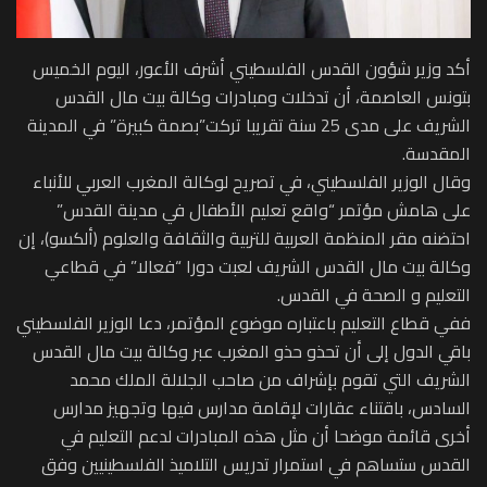
أكد وزير شؤون القدس الفلسطيني أشرف الأعور، اليوم الخميس
بتونس العاصمة، أن تدخلات ومبادرات وكالة بيت مال القدس
الشريف على مدى 25 سنة تقريبا تركت”بصمة كبيرة” في المدينة
المقدسة.
وقال الوزير الفلسطيني، في تصريح لوكالة المغرب العربي للأنباء
على هامش مؤتمر “واقع تعليم الأطفال في مدينة القدس”
احتضنه مقر المنظمة العربية للتربية والثقافة والعلوم (ألكسو)، إن
وكالة بيت مال القدس الشريف لعبت دورا “فعالا” في قطاعي
التعليم و الصحة في القدس.
ففي قطاع التعليم باعتباره موضوع المؤتمر، دعا الوزير الفلسطيني
باقي الدول إلى أن تحذو حذو المغرب عبر وكالة بيت مال القدس
الشريف التي تقوم بإشراف من صاحب الجلالة الملك محمد
السادس، باقتناء عقارات لإقامة مدارس فيها وتجهيز مدارس
أخرى قائمة موضحا أن مثل هذه المبادرات لدعم التعليم في
القدس ستساهم في استمرار تدريس التلاميذ الفلسطينيين وفق