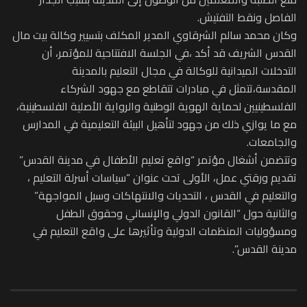
الفاصل ونقط التفتيش.
وكان محمد سالم الشرقاوي المدير المكلف بتسيير وكالة بيت مال
القدس الشريف قد أكد ،في الجلسة الافتتاحية للمؤتمر، أن
التدخلات الميدانية للوكالة في مجال التعليم بالمدينة
المقدسة،تتمثل في مبادرات تتقاطع مع جهود الشركاء
الفلسطينيين لحماية الهوية الوطنية والرواية الأصلية الفلسطينية،
مع ما يوازي ذلك من جهود لتأهيل البيئة التعليمية في المدارس
والجامعات.
وتتضمن أشغال مؤتمر “واقع تعليم الأطفال في مدينة القدس”
تقديم ورقتي عمل، الأولى تحت عنوان “سياسات أسرلة التعليم ،
والتعليم في القدس ، التحديات والانتهاكات وسبل المواجهة”
والثانية حول “القانون الدولي والإنساني وحقوق الطفل
ومسؤوليات المنظمات الدولية وتأثيرها على واقع التعليم في
مدينة القدس”.