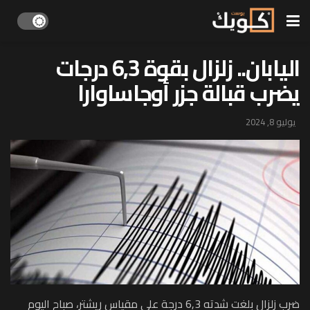
اليابان.. زلزال بقوة 6,3 درجات
يضرب قبالة جزر أوجاساوارا
يوليو 8, 2024
ضرب زلزال بلغت شدته 6,3 درجة على مقياس ريشتر، صباح اليوم