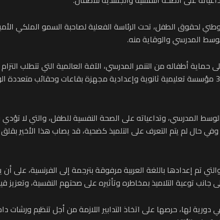
الوسط المدرسي والوقاية منه.
ى حماية أطفاله من التنمر المدرسي، الآفة العالمية التي تتطلب التز
أعدها أخصائيون في الطب النفسي للأطفال، داخل 3770 مؤسسة تعليمية ثانوية وإعدادية مجهزة بقاعات
الوسط المدرسي، وتداعياته على الصحة النفسية للطفل، والتي لا تؤدي ف
ي. وفي حال لم يتم التعرف على التلميذ كضحية، قد يصاب هذا الأخير بق
تي تم إعدادها باللغة العربية مرفوقة بترجمة إلى الفرنسية، على أن يتم 
جانب توعية التلاميذ بمخاطره وتأثيره على صحتهم النفسية، وتعزيز ق
، في دورية لها، حرصها على اتخاذ التدابير اللازمة من أجل تنظيم ورشات