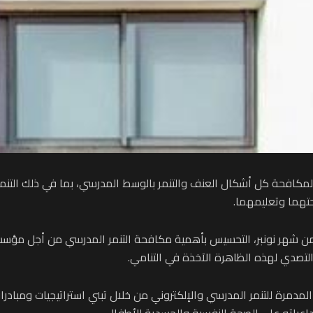
لمكافحة كل أشكال العنف والتنمر بالوسط المدرسي، بما في ذلك التنمر ا
هما وتعليمهما.
من شهر نونبر، التحسيس بأهمية مكافحة التنمر المدرسي من أجل مؤس
لتصدي لهذه الظاهرة الآخذة في التنامي.
لمدمرة للتنمر المدرسي والإلكتروني من خلال تبني استراتيجيات ومبادر
تداعياته على الصحة النفسية والجسدية للأطفال.