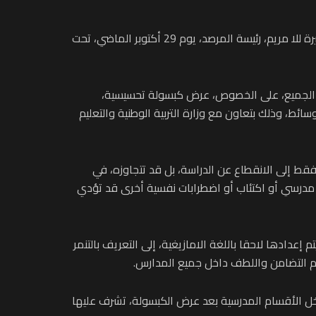
وفي هذا الإطار، تتواصل الحملة التي أطلقها المرصد الوطني لحقوق الطفل، تحت الرئاسة الفعلية لصاحبة السمو الملكي الأميرة للا مريم، رئيسة المرصد، يوم 29 أكتوبر الماضي، تحت
ام الجميع، على الخصوص، عرض كبسولة تحسيسية،
 وحقائب متعددة الوسائط، وذلك بتعاون مع وزارة التربية الوطنية والتعليم
قط إلى الانقطاع عن الدراسة، بل قد تتجاوزه، في
لق مدرسي أو اكتئاب أو اضطرابات نفسية أخرى قد تؤدي
إعدادها لاحقا باللغة الامازيغية، إلى التعريف بالتنمر
يم التضامن واللطف داخل جميع المدارس.
 داخل الأقسام المدرسية بعد عرض الكبسولة، تشرف عليها