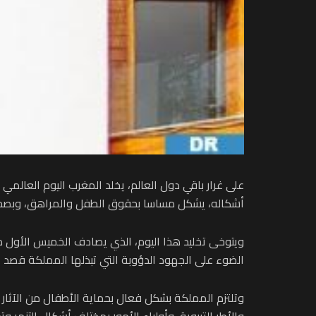
على غرار باقي دول العالم، يخلد المغرب اليوم العالمي 
أشكاله، يشكل مساسا بحقوق الطفل والمراهق، وبصحت
ويتوخى تخليد هذا اليوم، الذي يصادف الخميس الأول 
الضوء على الجهود الدؤوبة التي تبذلها المملكة قصد ا
وتلتزم المملكة بشكل فعال بحماية الأطفال من الآثار ا
والأطر التربوية، وأولياء الأمور بمختلف أشكال التنمر و