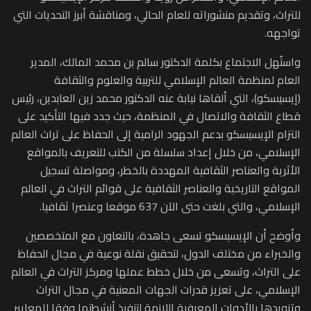
للتراث، وتقديم منشوراته للعام الحالي، ومناقشة أبرز التحديات التي
تواجهه.
واستُهل الاجتماع بكلمة الدكتور سالم بن محمد المالك، المدير
العام لمنظمة العالم الإسلامي للتربية والعلوم والثقافة
(إيسيسكو)، التي ألقاها نيابة عنه الدكتور محمد زين العابدين، رئيس
قطاع الثقافة والاتصال في المنظمة، حيث جدد فيها التأكيد على
التزام الإيسيسكو بدعم الجهود الرامية إلى الحفاظ على تراث العالم
الإسلامي، من خلال إعداد سلسلة من الكتب للتعريف بالمواقع
الأثرية والعناصر الثقافية المهددة بالخطر، ومواصلة تسجيل
المواقع التاريخية والعناصر الثقافية على قوائم التراث في العالم
الإسلامي، والتي بلغت حتى الآن 637 موقعا وعنصرا ثقافيا.
وأوضح أن الإيسيسكو تسعى جاهدة، بالتعاون مع المتخصصين
والخبراء من مختلف الدول، لتحقيق نقلة نوعية في مجال الحفاظ
على التراث، وتسعى من خلال خطط عملها ومركز التراث في العالم
الإسلامي، على تعزيز قدرات الجهات المعنية في مجال التراث
وتزويدها بالأدوات المعرفية اللازمة لتنفيذ أنشطتها وفقا للمعايير