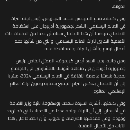
الدولية.
وفي كلمته، قدم المهندس محمد العيدروس، رئيس لجنة التراث
في العالم الإسلامي، الشكر لجمهورية أذربيجان على استضافة
الاجتماع، موضحا أن هذا الاجتماع سيناقش عددا من الملفات ذات
الأهمية الكبرى لتراث العالم الإسلامي، والتي من شأنها دعم
أعمال ترميم وتأهيل التراث والمحافظة عليه.
ومن جانبه، رحب السيد أيدين كريموف، الممثل الخاص لرئيس
جمهورية أذربيجان في منطقة شوشا، بالمشاركين في الاجتماع
بمدينة شوشا عاصمة الثقافة في العالم الإسلامي 2024، مشيرا
إلى أن الاجتماع يعكس التزام الجميع بحماية وصون تراث العالم
الإسلامي المتنوع.
وفي كلمتها، أشارت السيدة سعدت يوسفوفا، نائبة وزير الثقافة
في أذربيجان، إلى أن التراث يواجه عددا من التحديات التي قد تهدد
وجوده، وفي مقدمتها الصراعات والحروب، وأن الحفاظ على هذا
التراث حق للأجيال المقبلة.