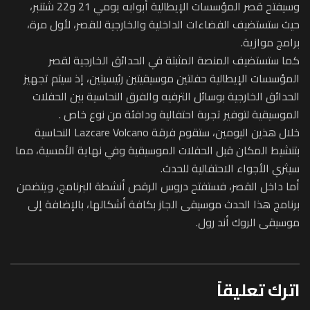
وسيفتح قصر المؤسسات الإيطالية أبوابه يومي 21 و22 شتنبر،
حيث ستستضيف الفضاءات الداخلية والخارجية للقصر، لأول مرة،
برامج موازية.
كما ستستضيف المنصة المثبتة في الحدائق الخارجية لقصر
المؤسسات الإيطالية حفلتين موسيقيتين رئيسيتين، إذ سيتم تجهيز
الحدائق الخارجية بوسائل الترفيه والفرق النحاسية بين الحفلات
الموسيقية لتوفير تجربة احتفالية ودافئة من نوع خاص .
خلال هذين اليومين، ستقوم فرقة Lazcare Volcano النحاسية
بتنشيط المكان قبل الحفلات الموسيقية وفي نهاية الأمسية، مما
سيثري الأجواء الاحتفالية للحدث.
أما داخل القصر، فستفتح دروس الرقص أنشطة البرنامج، ويتضمن
برنامج هذا الحدث موسيقى الجاز بكافة أشكالها، بالإضافة إلى
موسيقى الروك أند رول.
اترك تعليقاً