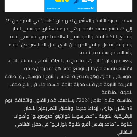
تنعقد الدورة الثانية والعشرون لمهرجان “طنجاز” في الفترة من 19
إلى 22 شتنبر بمدينة طنجة، وهي فرصة لعشاق موسيقى الجاز
ومحبي الاكتشافات والموسيقى العالمية لتذوق موسيقى غنية
ومتنوعة، بفضل برنامج المهرجان الذي ينقل المتابعين بين أجواء
وأساليب موسيقية مختلفة.
ويعيد مهرجان “طنجاز”، المندمج في التراث الثقافي لمدينة طنجة،
اكتشاف نفسه من خلال توقيع جديد هو “مهرجان طنجة
لموسيقى الجاز”، وهوية بصرية تعكس التنوع الموسيقي والطاقة
الفريدة النابعة من قلب مدينة طنجة، حسبما جاء في بلاغ صحفي
للجهة المنظمة.
بمناسبة افتتاح “طنجاز 2024″، يستضيف قصر الفنون والثقافة، يوم
19 شتنبر الجاري ، إبداعا جديدا، ويتعلق الأمر بمزج الألحان
الإفريقية الكوبية لـ “عمر سوسا كوارتيتو أفروكوبانو” وأصوات
كناوة لـ “ماجد بقاس أفرو كناوة بلوز تريو” في حفل افتتاحي
استثنائي.