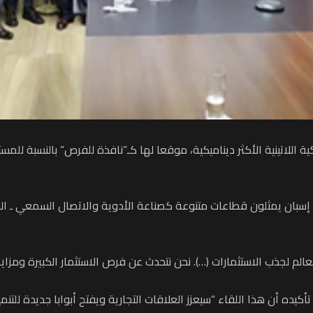
 اللاتينية الأكثر ديناميكية، موقعا لها كـ”نافذة للفرص” بالنسبة للمست
ل إسبان يمثلون قطاعات متنوعة كصناعة الأدوية والاتصال السمعي ـ ال
م لجذب الاستثمارات (…). نحن نتحدث عن فرص الاستثمار الكبيرة ومزايانا
تأكيده أن هذا اللقاء “سيعزز العلاقات التجارية ويفتح أبوابا جديدة للتنمي