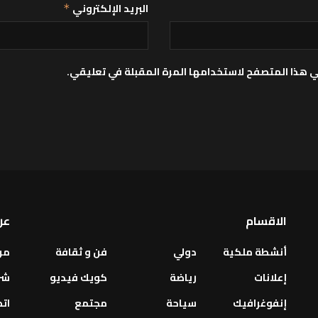
البريد الإلكتروني
*
ي هذا المتصفح لاستخدامها المرة المقبلة في تعليقي.
الاقسام
عن
أنشطة ملكية
دولي
فن و ثقافة
من
إعلانات
رياضة
كويك فيديو
شر
إنفوغرافيك
سياحة
مجتمع
اتص