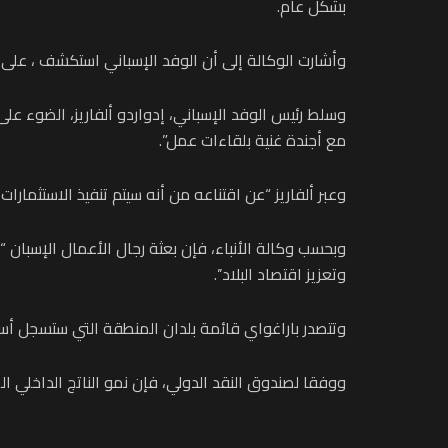
بشكل عام.
وأشارت الوكالة إلى أن الوفد الإسباني استكشف ، على م
وسلط رئيس الوفد الإسباني، إدواردو ألفاريز، الضوء على 
مع أجندة غنية بلقاءات عمل”.
وعبر ألفاريز “عن اقتناعه من أنه سيتم تنفيذ الاستثمار
وبحسب وكالة الأنباء، فإن بعثة رجال الأعمال الإسبان 
وتعزيز اقتصاد البلاد’’.
وتتصدر باراغواي قائمة بلدان المنطقة التي ستسجل أسرع 
ووفقا لصندوق النقد الدولي، فإن نمو الناتج الداخلي الخام لهذا البلد يتوقع أن يتجاوز 3.8 في الما