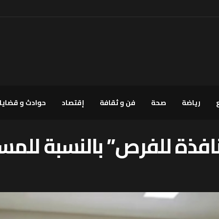
رياضة
صحة
فن و ثقافة
إقتصاد
حوادث و قضايا
افذة للفرص” بالنسبة للمست