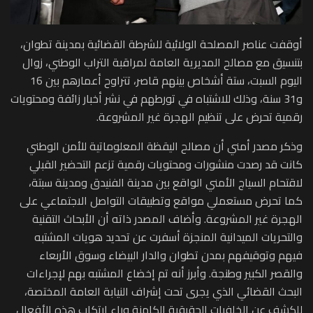
أوقفت عناصر المصلحة الولائية للشرطة القضائية بمدينة تطوان،
بتنسيق مع مصالح المديرية العامة لمراقبة التراب الوطني، زوال
اليوم السبت، ستة أشخاص بينهم قاصر، تتراوح أعمارهم بين 16
و31 سنة، وذلك للاشتباه في تورطهم في نشر أخبار زائفة ومحتويات
رقمية تحرض على تنظيم الهجرة غير المشروعة.
وذكر مصدر أمني أن مصالح اليقظة المعلوماتية للأمن الوطني
كانت قد رصدت منشورات ومحتويات رقمية تزعم التحضير القبلي
لاقتحام السياج الأمني الواقع بين مدينة الفنيدق ومدينة سبتة،
كما تحرض مستعملي مواقع وتطبيقات التواصل الاجتماعي على
الهجرة غير المشروعة. وأضاف المصدر ذاته أن الأبحاث التقنية
والتحريات الميدانية المنجزة أسفرت عن تحديد هويات المشتبه
فيهم وتوقيفهم بمدن تطوان والدار البيضاء وسوق الأربعاء
والقصر الكبير وطنجة. وأبرز أنه تم إخضاع المشتبه بهم لإجراءات
البحث القضائي الذي يجرى تحت إشراف النيابة العامة المختصة،
للكشف عن الخلفيات الحقيقية الكامنة وراء ارتكاب هذه الأفعال