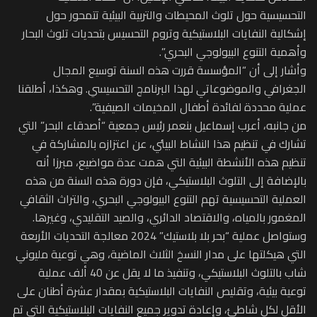
التحسيسية حول تلوث المحيطات والتربية البيئية تتمحور حول
إشكالية النفايات البلاستيكية وتروم التحسيس بتحديات تلوث البحار
وأهمية التنوع البيولوجي البحري”.
وأشار إلى أن “المؤسسة قررت هذه السنة توسيع المجال
الجغرافي والموضوعاتي لهذا البرنامج التحسيسي. وهكذا، أطلقنا
عملية محددة لفائدة أطفال المخيمات الصيفية”.
من جانبه، أعرب إسماعيل بنعمر رئيس جمعية “أصدقاء البحر” التي
تشارك في تنظيم هذا النشاط البيئي، عن اعتزازه بالمشاركة في
تنظيم هذه الأنشطة البيئية التي همت عدة مواضيع، مبرزا أنه
بالإضافة إلى التلوث البلاستيكي، فإن دورة هذه السنة من هذه
العملية التحسيسية تهم التنوع البيولوجي البحري، والتراث الثقافي
المغمور بالمياه، والاقتصاد الدائري، والصيد التقليدي، وغيرها.
وستواصل عملية “بحر بلا بلاستيك” 2024 معالجة التحديات الأربعة
التي هيكلتها على مدار النسخ الثلاث الماضية، وهي توعية مليوني
شاب بالتلوث البلاستيكي، وتنفيذ ما لا يقل عن 40 ألف عملية
توعية بيئية، وتقليص النفايات البلاستيكية بمقدار عشرة أطنان على
الأقل لكل شاطئ، وإعادة تدوير جميع النفايات البلاستيكية التي تم