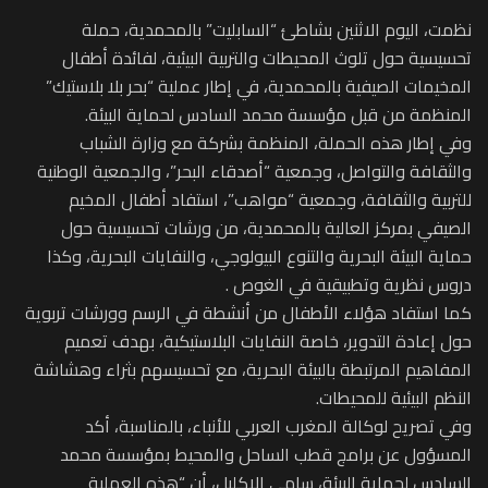
نظمت، اليوم الاثنين بشاطئ “السابليت” بالمحمدية، حملة
تحسيسية حول تلوث المحيطات والتربية البيئية، لفائدة أطفال
المخيمات الصيفية بالمحمدية، في إطار عملية “بحر بلا بلاستيك”
المنظمة من قبل مؤسسة محمد السادس لحماية البيئة.
وفي إطار هذه الحملة، المنظمة بشركة مع وزارة الشباب
والثقافة والتواصل، وجمعية “أصدقاء البحر”، والجمعية الوطنية
للتربية والثقافة، وجمعية “مواهب”، استفاد أطفال المخيم
الصيفي بمركز العالية بالمحمدية، من ورشات تحسيسية حول
حماية البيئة البحرية والتنوع البيولوجي، والنفايات البحرية، وكذا
دروس نظرية وتطبيقية في الغوص .
كما استفاد هؤلاء الأطفال من أنشطة في الرسم وورشات تربوية
حول إعادة التدوير، خاصة النفايات البلاستيكية، بهدف تعميم
المفاهيم المرتبطة بالبيئة البحرية، مع تحسيسهم بثراء وهشاشة
النظم البيئية للمحيطات.
وفي تصريح لوكالة المغرب العربي للأنباء، بالمناسبة، أكد
المسؤول عن برامج قطب الساحل والمحيط بمؤسسة محمد
السادس لحماية البيئة، سامي الإكليل، أن “هذه العملية