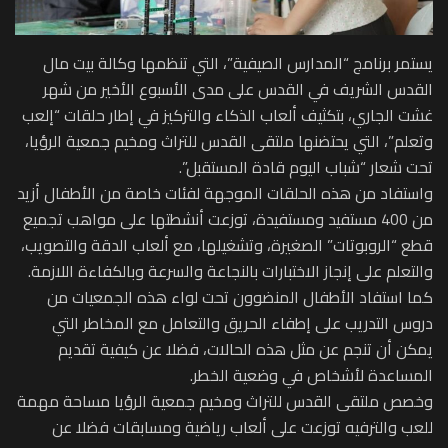
يستمر برنامج “المدارس الصيفية”، التي تنظمها وكالة بيت مال
القدس الشريف في القدس على مدى الأسبوع الأخير من شهر
غشت الجاري، بتكثيف ألعاب الذكاء والتركيز في إطار حلقات “إلعب
وتعلم”، التي يحتضنها ملتقى القدس للتراث ومخيم جمعية الرؤيا،
تحت شعار “شباب اليوم قادة المستقبل”.
واستفاد من هذه الحلقات الموجهة لفئات خاصة من الأطفال أزيد
من 400 مستفيد ومستفيدة، توزعت أنشطتها على مواهب تجميع
قطع “الروبوتات” الصغيرة، وتشغيلها، مع ألعاب الدقة والتصويب،
والتعلم على إنجاز الاختبارات بالنجاعة والسرعة وبالكفاءة اللازمة.
كما استفاد الأطفال المنضوون تحت لواء هذه الجمعيات من
دروس التدريب على إطفاء الحريق والتعامل مع المخاطر التي
يمكن أن تنجم عن مثل هذه الحالات، فضلا عن كيفية تقديم
المساعدة لأشخاص في وضعية الخطر.
وخصص ملتقى القدس للتراث ومخيم جمعية الرؤيا مساحة مهمة
للعب والترفيه توزعت على ألعاب رياضية ومسابقات فضلا عن