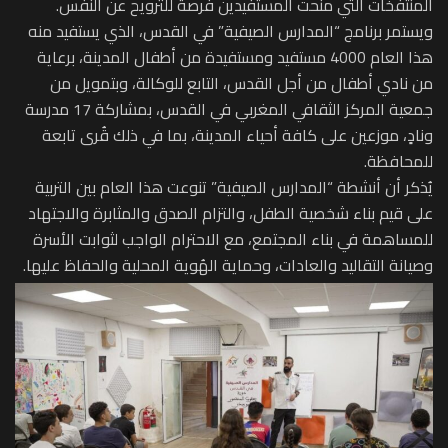
المنتفخات التي منحت المستفيدين فرصة للترويح عن النفس.
ويستمر برنامج “المدارس الصيفية” في القدس، الذي يستفيد منه
هذا العام 4000 مستفيد ومستفيدة من أطفال المدينة، برعاية
من نادي أطفال من أجل القدس، التابع للوكالة، وبتمويل من
جمعية المركز الثقافي المغربي في القدس، بمشاركة 17 مدرسة
ونادٍ، موزعين على كافة أحياء المدينة، بما في ذلك قُرى تابعة
للمحافظة.
يُذكر أن أنشطة “المدارس الصيفية” تنوعت هذا العام بين التربية
على قيم بناء شخصية الطفل، والتزام الصدق والمثابرة والاجتهاد
للمساهمة في بناء المجتمع، مع الاحترام الواجب لثوابت الأسرة
وصيانة التقاليد والعادات، وحماية الهُوية المحلية والحفاظ عليها.