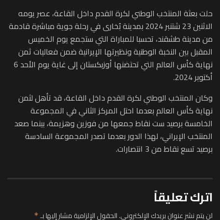
حلت بعثة المنتخب الوطني لكرة القدم داخل القاعة، عصر يومه
الاثنين 23 شتنبر 2024 بمدينة بُخارى في رحلة جوية مباشرة قادمة
من مدينة طشقند، تحسبا للمباراة التي ستجمع يوم الخميس
المقبل بين النخبة الوطنية ونظيرتها الإيرانية ضمن فعاليات ثمن
نهاية كأس العالم التي تحتضنها أوزبكستان إلى غاية يوم الأحد 6
أكتوبر 2024.
وكان المنتخب الوطني لكرة القدم داخل القاعة، قد تأهل لثمن
نهاية كأس العالم بعدما احتل المركز الثاني في المجموعة
الخامسة برصيد ست نقاط جمعها من فوزين وهزيمة، بينما صعد
المنتخب الإيراني، لهذا الدور بعدما تصدر المجموعة السادسة
برصيد تسع نقاط من 3 انتصارات.
اترك تعليقاً
لن يتم نشر عنوان بريدك الإلكتروني.
الحقول الإلزامية مشار إليها بـ
*