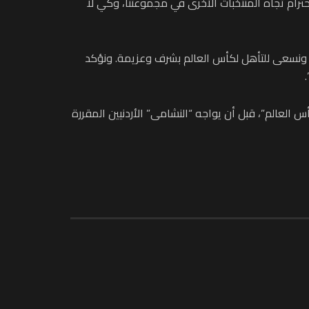
ترام تجاه المنتخبات الأخرى في مجموعتنا، وكي لا
ي، ونسعى للتأهل لكأس العالم بشرف وعزيمة. ونؤكد
 الجنوبية في 5 سبتمبر المقبل، على استاد “سيول كأس العالم”، قبل أن يواجه “النشامى” الأردنيين المقررة