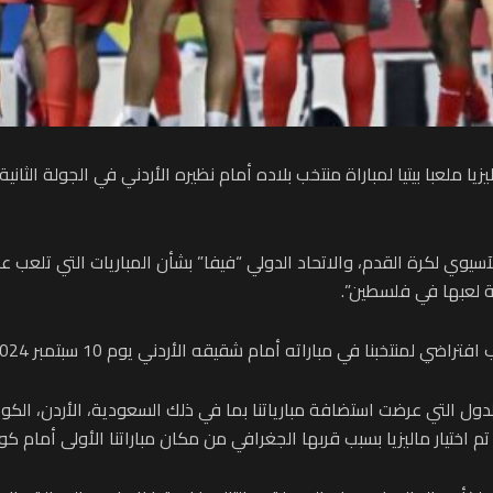
زيا ملعبا بيتيا لمباراة منتخب بلاده أمام نظيره الأردني في الجولة الثان
الآسيوي لكرة القدم، والاتحاد الدولي “فيفا” بشأن المباريات التي تلعب ع
ضي لمنتخبنا في مباراته أمام شقيقه الأردني يوم 10 سبتمبر 2024”.
للدول التي عرضت استضافة مبارياتنا بما في ذلك السعودية، الأردن، الكوي
ختيار ماليزيا بسبب قربها الجغرافي من مكان مباراتنا الأولى أمام كوريا