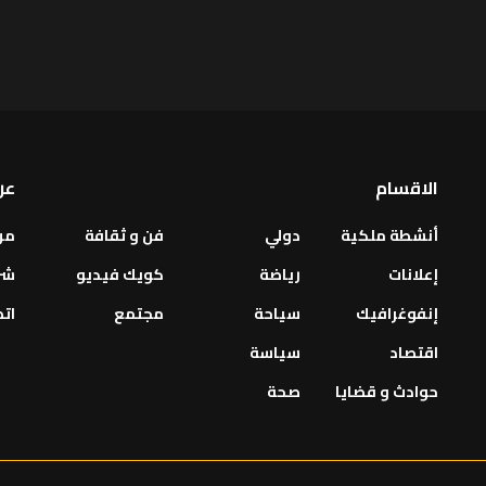
الاقسام
عن
أنشطة ملكية
دولي
فن و ثقافة
من
إعلانات
رياضة
كويك فيديو
شر
إنفوغرافيك
سياحة
مجتمع
اتص
اقتصاد
سياسة
حوادث و قضايا
صحة