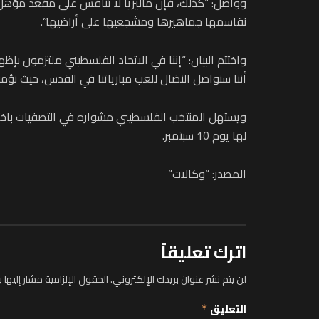
وواصل: “كذلك، فإن ماليزيا لا تنافس على مقعد مؤهل ل
نقاسمها جماهيرها ومشجعيها على أراضيها”.
واختتم البيان: “إننا في الاتحاد الفلسطيني ملتزمون 
أننا سنواصل النضال للعب مبارياتنا في القدس، حيث نؤم
لها يوم 10 سبتمبر.
المصدر: “وكالات”
اترك تعليقاً
لن يتم نشر عنوان بريدك الإلكتروني.
الحقول الإلزامية مشار إليها ب
التعليق
*