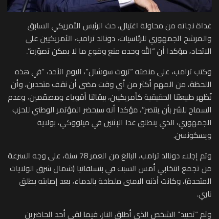
غداة نجاته من محاولة اغتيال، حث الرئيس الأمريكي السابق
والمرشح الجمهوري للرئاسيات، دونالد ترامب، الأمريكيين على
الاتحاد، مؤكدا أن “الله وحده منع وقوع ما لا يمكن تصوّره”.
وكتب ترامب، على منصته “تروث سوشال”، اليوم الأحد، “في هذه
اللحظة، من المهم أكثر من أي وقت مضى أن نقف متحدين، وأن
نُظهر طبيعتنا الحقيقية كأمريكيين، ببقائنا أقوياء ومصمّمين، وعدم
السماح للشر بأن ينتصر”، مؤكدا أنه سيحضر المؤتمر الوطني للحزب
الجمهوري، الذي ينطلق غدا الإثنين في ميلووكي، بولاية
ويسكونسن.
وتم إجلاء دونالد ترامب، البالغ من العمر 78 سنة، على وجه السرعة
من تجمع انتخابي أمس السبت في بنسلفانيا (شمال شرق الولايات
المتحدة)، وكانت أذنه اليمنى ملطخة بالدماء، بعد إصابته بطلق
ناري.
وتم “تحييد” الشخص الذي أطلق النار، فيما لقي أحد الحاضرين