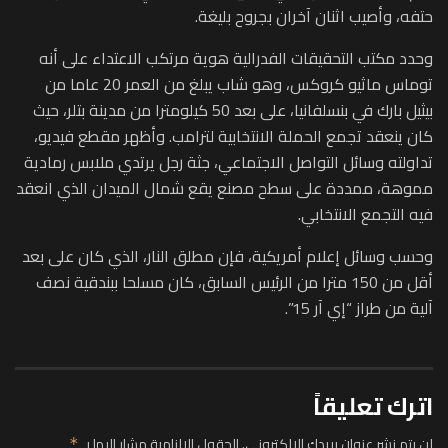
حتفه، وأصيب اثنان آخران بجروح بليغة.
وحدد مكتب التحقيقات الفدرالية هوية مرتكب الاعتداء على أنه
توماس ماثيو كروكس، وهو شاب يبلغ من العمر 20 عاما من
بيثيل بارك في بنسلفانيا، على بعد 50 كيلومترا من مدينة بتلر، حيث
كان ينعقد تجمع الحملة الانتخابية لترامب. وأظهر مقطع فيديو،
تداولته وسائل التواصل الاجتماعي، جثة رجل يرتدي ملابس رمادية
مموهة، ممددة على سطح مصنع يقع شمال الميدان الذي انعقد
فيه التجمع الانتخابي.
وحسب وسائل إعلام أمريكية، فإن مطلق النار، الذي كان على بعد
أقل من 150 مترا من الرئيس السابق، كان مسلحا ببندقية نصف
آلية من طراز “إي آر 15”.
اترك تعليقاً
لن يتم نشر عنوان بريدك الإلكتروني.
الحقول الإلزامية مشار إليها بـ
*