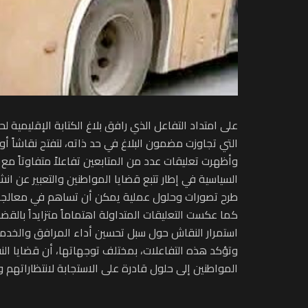
على امتداد التفاعل الذي رافق بلاغ الكتابة الإقليمية
التي تجاوزت مضمون البلاغ في حد ذاته، لتفتح نقاشاً أ
وأظهرت تعليقات عدد من المتابعين تفاعلاً متفاوتاً مع 
السياسية في إطار تتبع قضايا المواطنين والتعبير عن ا
طرح تصورات وحلول عملية يمكن أن تساهم في معالجة 
كما عكست التعليقات المتداولة اهتماماً متزايداً بالق
استمرار النقاش حول سبل تحسين أداء المرافق والخدما
وتؤكد هذه التفاعلات، بمختلف توجهاتها، أن قضايا ال
المواطنين إلى حلول قادرة على الاستجابة لانتظاراتهم