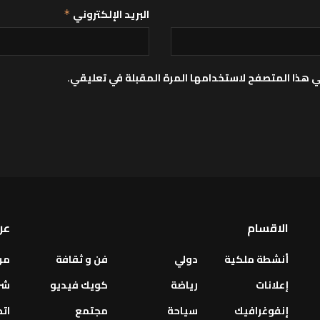
البريد الإلكتروني
*
ي هذا المتصفح لاستخدامها المرة المقبلة في تعليقي.
الاقسام
عن
أنشطة ملكية
دولي
فن و ثقافة
من
إعلانات
رياضة
كويك فيديو
شر
إنفوغرافيك
سياحة
مجتمع
اتص