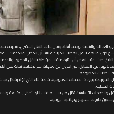
 لحزب العدالة والتنمية بوجدة أنكاد بشأن ملف النقل الحضري، شهدت منص
وسع حول طريقة تناول القضايا المرتبطة بالشأن المحلي والخدمات اليومي
البلاغ، حيث اعتبر البعض أن إثارة ملفات مرتبطة بالنقل الحضري والخدمات
نشغالاتهم. في المقابل، عبر آخرون عن وجهات نظر مختلفة ركزت على أهم
التحديات المطروحة.
ضايا المرتبطة بجودة الخدمات العمومية، خاصة تلك التي تؤثر بشكل مبا
ت المحلية.
نقل والخدمات الأساسية تظل من بين الملفات التي تحظى بمتابعة واس
 وتحسين ظروف تنقلهم وحياتهم اليومية.