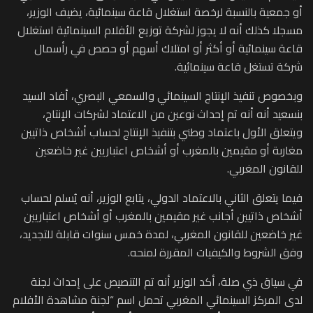
أو جمعية بالنسبة لرخصة استغلال قاعة سينمائية، يضيف الوزير،
مسجلا كذلك أنه لا يجوز لشركة توزيع الأفلام السينمائية استغلال
قاعة سينمائية أو أكثر أو امتلاك أسهم أو حصص في رأسمال
شركة تستغل قاعة سينمائية.
وبخصوص تنفيذ الإنتاج السينمائي والسمعي البصري، أفاد السيد
بنسعيد أنه أنه تم إحداث نوعين من الاعتماد لشركات الإنتاج،
ويتعلق الأول باعتماد وطني بتنفيذ الإنتاج لحساب أشخاص ذاتيين
مغاربة أو مقيمين بالمغرب أو أشخاص اعتباريين غير خاضعين
للقانون المغربي.
فيما يتعلق الثاني بالاعتماد الدولي، يتابع الوزير، أنه يُسلم لحساب
أشخاص ذاتيين أجانب غير مقيمين بالمغرب أو أشخاص اعتباريين
غير خاضعين للقانون المغربي، لمدة خمس سنوات قابلة للتجديد،
وفق الشروط والكيفيات المقررة لمنحه.
في سياق ذي صلة، أكد الوزير أنه تم التنصيص على إحداث لجنة
لدى المركز السينمائي المغربي تحمل اسم “لجنة مشاهدة الأفلام