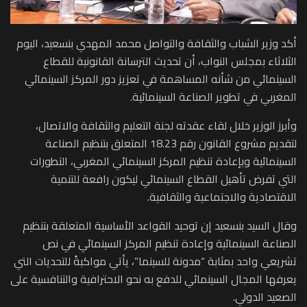
أكد وزير الشباب والثقافة والتواصل محمد المهدي بنسعيد، اليوم
الثلاثاء بمجلس النواب، أن تحديث الترسانة القانونية للقطاع
السينمائي من شأنه المساهمة في تعزيز دور المركز السينمائي
المغربي في تطوير الصناعة السينمائية.
وأبرز الوزير خلال لقاء عقدته لجنة التعليم والثقافة والاتصال،
لتقديم مشروع القانون رقم 18.23 المتعلق بتنظيم الصناعة
السينمائية وبإعادة تنظيم المركز السينمائي المغربي، التطورات
التي تفرض تأهيل القطاع السينمائي ليكون رافعة للتنمية
الاقتصادية والاجتماعية والثقافية.
وقال السيد بنسعيد إن توحيد القواعد الأساسية المتعلقة بتنظيم
الصناعة السينمائية وإعادة تنظيم المركز السينمائي في نص
تشريعي واحد بمثابة “مدونة للسينما”، يأتي مواكبةً للتحديات التي
يعرفها المجال السينمائي للدفع به نحو الاحترافية والتنافسية على
الصعيد الدولي.