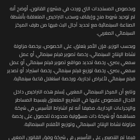
وبخصوص المستجدات التي وردت في مشروع القانون، أوضح أنه
تم توحيد شروط منح وإيقاف وسحب التراخيص المتعلقة بأنشطة
الصناعة السينمائية مع تحديد آجال البث فيها من طرف المركز
السينمائي المغربي.
وبحسب الوزير، فإن الأمر يتعلق، على الخصوص، برخصة مزاولة
نشاط الإنتاج السينمائي، رخصة تصوير فيلم سينمائي أو عمل
سمعي بصري، رخصة تحديد مواقع تصوير فيلم سينمائي أو عمل
سمعي بصري، رخصة توزيع فيلم سينمائي، رخصة استيراد أو تصدير
فيلم سينمائي لأغراض تجارية، ورخصة استغلال قاعة سينمائية.
وتابع أن المركز السينمائي المغربي يُسلم هذه التراخيص داخل
الآجال المنصوص عليها في التشريع المتعلق بتبسيط المساطر
والإجراءات الإدارية، مضيفا أنه تم اشتراط التأسيس في شركة
مساهمة أو شركة ذات مسؤولية محدودة للحصول على رخصة
مزاولة نشاط الإنتاج السينمائي وتوزيع الأفلام السينمائية.
فيما تم التنصيص على التأسيس في شركة وفق القانون المغربي