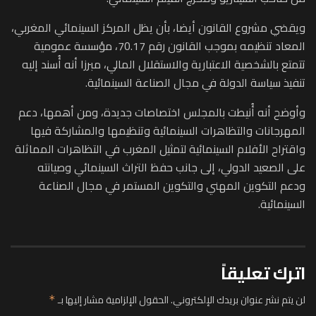
ويقضي مشروع القانون أيضا، بأن يظل المركز السينمائي المغربي،
المعاد تنظيمه بموجب القانون رقم 70.17، مؤسسة عمومية
تتمتع بالشخصية الاعتبارية والاستقلال المالي، مبرزا أنه أُسند إليه
تنفيذ سياسة الدولة في مجال الصناعة السينمائية.
وأوضح أنه أُنيطت بالمجلس اختصاصات جديدة، ومن أهمها، دعم
المهرجانات والتظاهرات السينمائية وتنظيمها والمشاركة فيها
واقتراح الأفلام السينمائية لتمثيل المغرب في التظاهرات المماثلة
على الصعيد الدولي، إلى جانب حفظ التراث السينمائي وصيانته
ودعم التكوين المهني والتكوين المستمر في مجال الصناعة
السينمائية.
اترك تعليقاً
لن يتم نشر عنوان بريدك الإلكتروني.
الحقول الإلزامية مشار إليها بـ
*