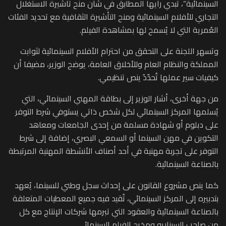
السينمائية”، تبدي رأيها المطابق في شأن منح تأشيرة الاستغلال
التجاري للأفلام السينمائية ومنح التأشيرة الثقافية مع تحديد الفئات
العُمرية التي لا يُسمح لها بمشاهدة الفيلم.
وتسهر اللجنة على التحقق من احترام الأفلام السينمائية لثوابت
المملكة والنظام العام وللأخلاق العامة، يوضح الوزير، مضيفا أن
كيفيات سير عملها تُحدّدُ ينص تنظيمي.
من جهة أخرى، أشار الوزير إلى بطاقة المهني السينمائي، التي
يُسلمها المركز السينمائي لكل شخص ذاتي يستوفي شرط التوفر
على دبلوم أو شهادة مسلمة من إحدى الجامعات ومعاهد
التكوين في مهن السينما أو السمعي البصري، إضافة إلى شرط
التوفر على تجربة مهنية في أحد أصناف الأنشطة المهنية المرتبطة
بالصناعة السينمائية.
كما ينص مشروع القانون على إحداث سجل وطني للسينما، يُعهد
بتدبيره إلى المركز السينمائي، تُقيد فيه جميع المعطيات المتعلقة
بالصناعة السينمائية والعقود التي تبرمها شركات الإنتاج مع كل
من صاحب السيناريو ومخرج الفيلم السينمائي.