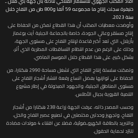
أفاد المكتب الجهوي للاستثمار الفلاحي لتادلة بأن جهة بني ملال ـ
خنيفرة سجلت إنتاج ما مجموعه 59 ألفا و800 طن من التفاح خلال
سنة 2023.
وأوضحت معطيات المكتب أن هذا القطاع تمكن من الحفاظ على
إنتاج مستقر وعالي الجودة، خاصة بالجماعة الجبلية آيت بوغماز
بأزيلال، التي تعد أكبر قاعدة لإنتاج التفاح على مستوى الجهة،
وذلك على الرغم من عدم انتظام التساقطات المطرية الذي أثر،
بشكل كبير، على هذا القطاع خلال الموسم الماضي.
وتمكنت سلسلة إنتاج التفاح التي تشغل مساحة 2990 هكتارا، من
الحفاظ على توازنها بفضل اتساع رقعة انتشار أشجار التفاح على
مستوى المناطق الجبلية، والجهود المبذولة في إطار مشروع
التنمية القروية بجبال الأطلس.
وحسب المصدر ذاته، عرفت الجهة زراعة 238 هكتارا من أشجار
التفاح، وتجهيز وحدتين مختصتين في تصنيع عصير التفاح والخل،
والتبريد بالطاقة الكهروـضوئية، فضلا عن اقتناء 4 مولدات مضادة
للبَرَد لحماية الحقول.