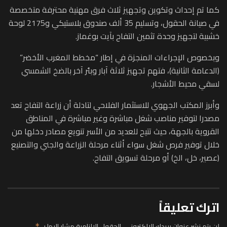
كما تم إحداث وتكوين وتجهيز ثلاث فرق مهنية محترفة متخصصة
في صيانة الحقول، وتسليم 35 ألف صندوق بلاستيكي و2175 لوحة
خشبية لتجهيز وحدة تثمين التفاح بآيت بوغماز.
وبخصوص الإجراءات المنجزة في إطار “مخطط المغرب الأخضر”
(الدعامة الثانية)، فتهم تجهيز ثلاثة آبار وبئر آخر بالضخ الشمسي
لسقي محيط الأشجار.
وأبرز المكتب الجهوي للاستثمار الفلاحي لتادلة أن زراعة التفاح تعد
مصدرا لتوفير مناصب شغل مباشرة وغير مباشرة في المناطق
القروية بالجهة، حيث تتيح للعديد من الأسر تنويع مصادر دخلها من
خلال توفير فرص شغل سواء أثناء مرحلة الزراعة والجني والتصنيع
(عصير، خل، الخ) أو مرحلة تسويق التفاح.
اترك تعليقاً
لن يتم نشر عنوان بريدك الإلكتروني.
الحقول الإلزامية مشار إليها بـ
*