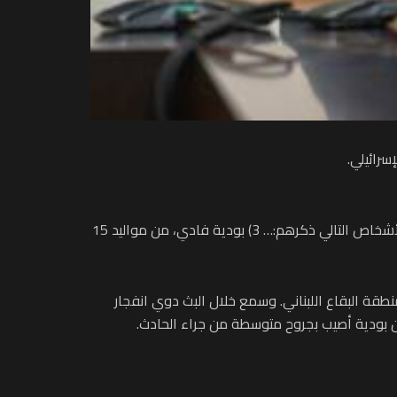
سرائيلي.
وجاء في الوثيقة: “وفقا للفقرة “أ” من المادة 89 من دستور روسيا الاتحادية، أصدر مرسوما بما يلي: 1. منح الجنسية الروسية للأشخاص التالي ذكرهم:… 3) بودية فادي، من مواليد 15
 البقاع اللبناني. وسمع خلال البث دوي انفجار
ن بودية أصيب بجروح متوسطة من جراء الحادث.