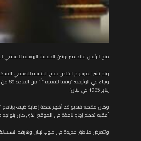
منح الرئيس فلاديمير بوتين الجنسية الروسية للصحفي الل
وتم نشر المرسوم الخاص بمنح الجنسية للصحفي المذكور،
يناير 1985 في لبنان”.
وكان مقطع فيديو قد أظهر لحظة إصابة ضيف برنامج “ح
أعقبه تحطم زجاج نافذة في الموقع الذي كان يتواجد ف
وتتعرض مناطق عديدة في جنوب لبنان وشرقه، لسلسلة غار