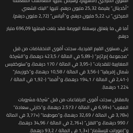
السوق المركزي (الأسهم)، وهيمن عليها المعاملات المتعلقة
“أكديتال” بقيمة 25,32 مليون درهم، تليها “البنك الشعبي
المركزي” ب 5,22 مليون درهم، و”أليانس” (2,72 مليون درهم).
أما في ما يتعلق برسملة البورصة فقد بلغت قيمتها 696,09 مليار
درهم.
على مستوى القيم الفردية، سجلت أقوى الانخفاضات من قبل
“مجموعة إم2إم” (-5,89 في المائة / 423,5 درهما)، و”الشركة
المغاربية للنقديات” (-3,95 في المائة / 170 درهما)، و”ستوكفيس
شمال إفريقيا” (-3,56 في المائة / 10,58 درهما)، و”كوزيمار”
(-2,41 في المائة / 194,1 درهما)، و”أفما” (-1,92 في المائة /
1.224 درهما).
بالمقابل سجلت أقوى الارتفاعات من قبل “شركة مشروبات
المغرب” (+6,99 في المائة / 2.573 درهما)، و”كارتي سعادة”
(+3,78 في المائة / 32,69 درهما)، و”صوطيما” (+3,77 في المائة
/ 990 درهما)، و”النقل” (+2,76 في المائة / 34,96 درهما)،
و”إمورانت للإستثمار” (+1,3 في المائة / 93,2 درهما).