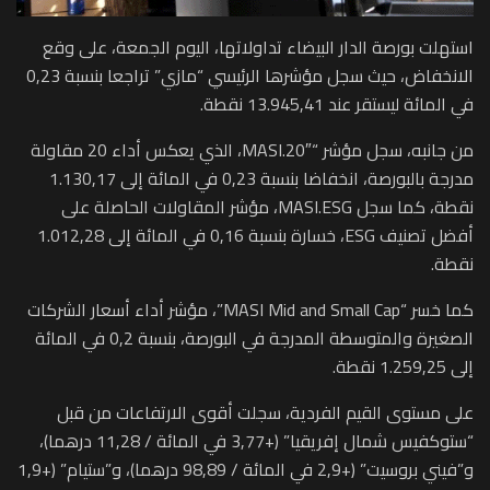
استهلت بورصة الدار البيضاء تداولاتها، اليوم الجمعة، على وقع
الانخفاض، حيث سجل مؤشرها الرئيسي “مازي” تراجعا بنسبة 0,23
في المائة ليستقر عند 13.945,41 نقطة.
من جانبه، سجل مؤشر “MASI.20″، الذي يعكس أداء 20 مقاولة
مدرجة بالبورصة، انخفاضا بنسبة 0,23 في المائة إلى 1.130,17
نقطة، كما سجل MASI.ESG، مؤشر المقاولات الحاصلة على
أفضل تصنيف ESG، خسارة بنسبة 0,16 في المائة إلى 1.012,28
نقطة.
كما خسر “MASI Mid and Small Cap”، مؤشر أداء أسعار الشركات
الصغيرة والمتوسطة المدرجة في البورصة، بنسبة 0,2 في المائة
إلى 1.259,25 نقطة.
على مستوى القيم الفردية، سجلت أقوى الارتفاعات من قبل
“ستوكفيس شمال إفريقيا” (+3,77 في المائة / 11,28 درهما)،
و”فيني بروسيت” (+2,9 في المائة / 98,89 درهما)، و”ستيام” (+1,9