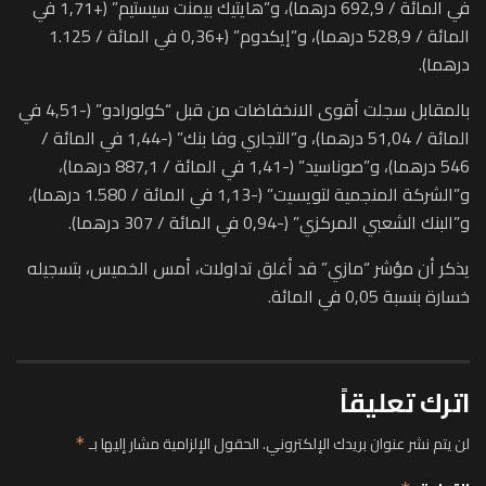
في المائة / 692,9 درهما)، و”هايتيك بيمنت سيستيم” (+1,71 في
المائة / 528,9 درهما)، و”إيكدوم” (+0,36 في المائة / 1.125
درهما).
بالمقابل سجلت أقوى الانخفاضات من قبل “كولورادو” (-4,51 في
المائة / 51,04 درهما)، و”التجاري وفا بنك” (-1,44 في المائة /
546 درهما)، و”صوناسيد” (-1,41 في المائة / 887,1 درهما)،
و”الشركة المنجمية لتويسيت” (-1,13 في المائة / 1.580 درهما)،
و”البنك الشعبي المركزي” (-0,94 في المائة / 307 درهما).
يذكر أن مؤشر “مازي” قد أغلق تداولات، أمس الخميس، بتسجيله
خسارة بنسبة 0,05 في المائة.
اترك تعليقاً
لن يتم نشر عنوان بريدك الإلكتروني.
الحقول الإلزامية مشار إليها بـ
*