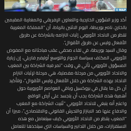
أكد وزير الشؤون الخارجية والتعاون الإفريقي والمغاربة المقيمين
بالخارج، ناصر بوريطة، اليوم الاثنين بالرباط، أن “المملكة المغربية
تنتظر من الاتحاد الأوروبي إثبات التزامه بالشراكة عن طريق
الأفعال وليس عن طريق الأقوال”.
وقال السيد بوريطة، في لقاء صحفي عقب مباحثاته مع المفوض
الأوروبي المكلف بسياسة الجوار والتوسع أوليفير فاريلي، إن زيارة
المسؤول الأوروبي تأتي في وقت “تمر فيه الشراكة بين المغرب
والاتحاد الأوروبي من مرحلة مفصلية، هي مرحلة لإثبات التزام
الاتحاد بهذه الشراكة من خلال الأفعال وليس الأقوال”، ولتأكيد
أن كل ما يقال في بروكسيل وباقي العواصم الأوروبية حول
أهمية هذه الشراكة يجب أن يتجسد على أرض الواقع.
واعتبر أنه ينبغي للاتحاد الأوروبي “‏تَثبيت الشراكة مع المغرب
والدفاع عنها ضد الابتزاز والتحرش القانوني والاقتصادي”، مبرزا أن
“‏المغرب ينتظر من الاتحاد الأوروبي كيف سيتعامل مع هذه
الاستفزازات، من خلال التدابير والسياسات التي سيتخذها للتعامل