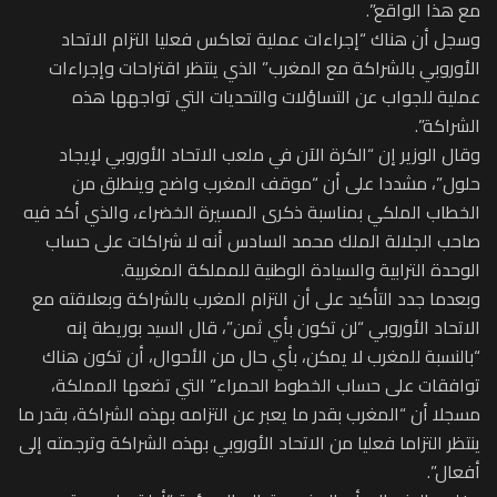
مع هذا الواقع”. ‏
وسجل أن هناك “إجراءات عملية تعاكس فعليا التزام الاتحاد
الأوروبي بالشراكة مع ‏المغرب” الذي ينتظر اقتراحات وإجراءات
عملية للجواب عن التساؤلات والتحديات التي تواجهها هذه
الشراكة”.
وقال الوزير إن “‏الكرة الآن في ملعب الاتحاد الأوروبي لإيجاد
حلول”، مشددا على أن “‏موقف المغرب واضح وينطلق من
الخطاب الملكي بمناسبة ذكرى المسيرة الخضراء، والذي أكد فيه
صاحب الجلالة الملك محمد السادس أنه لا شراكات على حساب
الوحدة الترابية والسيادة الوطنية للمملكة المغربية.
وبعدما جدد التأكيد على أن التزام المغرب بالشراكة وبعلاقته مع
الاتحاد الأوروبي “لن تكون بأي ثمن”، قال السيد بوريطة إنه
“‏بالنسبة للمغرب لا يمكن، بأي حال من الأحوال، أن تكون هناك
توافقات على حساب الخطوط الحمراء” التي تضعها المملكة،
مسجلا أن “المغرب بقدر ما يعبر عن التزامه بهذه الشراكة، بقدر ما
ينتظر التزاما فعليا من الاتحاد الأوروبي بهذه الشراكة وترجمته إلى
أفعال”.