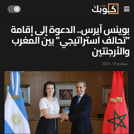
بوينس آيرس.. الدعوة إلى إقامة
“تحالف استراتيجي” بين المغرب
والأرجنتين
سبتمبر 18, 2024