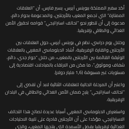
أكد سفير المملكة ببوينس آيرس، يسير فارس، أن “العلاقات
الممتازة” التي تجمع المغرب بالأرجنتين، والمدعومة بحوار دائم،
مدعوة إلى أن تتطور نحو “تحالف استراتيجي” قوامه تحقيق الأمن
الغذائي والطاقي بإفريقيا.
وخلال يوم دراسي، نظم في بوينس آيرس، حول العلاقات بين
الأرجنتين والقارة الإفريقية، أشاد الدبلوماسي المغربي بالعلاقات
الوثيقة القائمة بين الأرجنتين بالمغرب، من خلال “حوار جدي، دائم،
شفاف وموثوق”، ما مكن من الارتقاء بالمبادلات اقتصادية إلى
مستويات غير مسبوقة (1,6 مليار دولار).
واعتبر أن المرحلة الحالية للعلاقات الثنائية لابد أن تفضي إلى
“تحالف استراتيجي” يتيح ضمان الأمن الغذائي والطاقي في البلدان
الإفريقية.
واستعرض الدبلوماسي المغربي أسبابا عديدة لصالح هذا التحالف
الاستراتيجي، مؤكدا على أن الأرجنتين قادرة على تلبية الاحتياجات
الغذائية لإفريقيا بفضل الأسمدة التي ينتجها المغرب، والذي