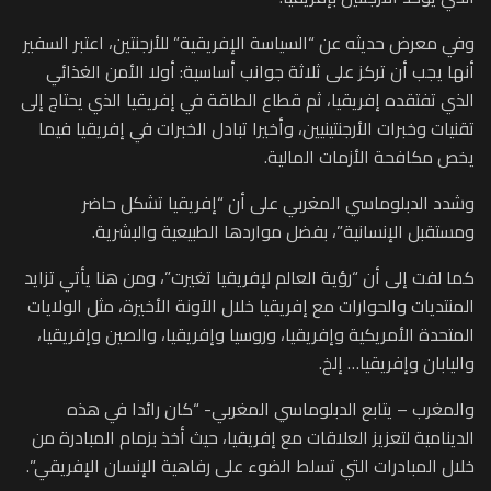
وفي معرض حديثه عن “السياسة الإفريقية” للأرجنتين، اعتبر السفير
أنها يجب أن تركز على ثلاثة جوانب أساسية: أولا الأمن الغذائي
الذي تفتقده إفريقيا، ثم قطاع الطاقة في إفريقيا الذي يحتاج إلى
تقنيات وخبرات الأرجنتينيين، وأخيرا تبادل الخبرات في إفريقيا فيما
يخص مكافحة الأزمات المالية.
وشدد الدبلوماسي المغربي على أن “إفريقيا تشكل حاضر
ومستقبل الإنسانية”، بفضل مواردها الطبيعية والبشرية.
كما لفت إلى أن “رؤية العالم لإفريقيا تغيرت”، ومن هنا يأتي تزايد
المنتديات والحوارات مع إفريقيا خلال الآونة الأخيرة، مثل الولايات
المتحدة الأمريكية وإفريقيا، وروسيا وإفريقيا، والصين وإفريقيا،
واليابان وإفريقيا… إلخ.
والمغرب – يتابع الدبلوماسي المغربي- “كان رائدا في هذه
الدينامية لتعزيز العلاقات مع إفريقيا، حيث أخذ بزمام المبادرة من
خلال المبادرات التي تسلط الضوء على رفاهية الإنسان الإفريقي”.