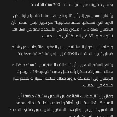
يكفي مخزونه من الفوسفات لـ 700 سنة القادمة.
وأشار السيد يسير إلى أن “الأرجنتين تعد منتجا فلاحيا وازنا، لكن
التربة التي تستغلها تفتقد فعاليتها” مع مرور الزمن، مذكرا بأن
الأرجنتين تستورد 1,5 مليون طنا من الأسمدة لتعويض استنزاف
تربتها، منها 55 في المائة تأتي من المغرب.
وأضاف أن الحوار الاستراتيجي بين المغرب والأرجنتين من شأنه
ضمان توريد المنتجات الغذائية إلى إفريقيا بتكلفة معقولة.
وتابع السفير المغربي أن “التحالف الاستراتيجي” سيخدم كذلك
قطاع السيارات، مذكرا بأنه خلال فترة “كوفيد-19″، توجهت
الأرجنتين إلى المملكة لتزويد قطاع صناعة السيارات بقطع غيار
منتجة في المغرب.
وقال إن “الإمكانات القائمة بين البلدين هائلة”، مضيفا أن
المبادرة الأطلسية، التي أطلقها صاحب الجلالة الملك محمد
السادس، تندرج في إطار هذا المنظور للتقريب بين ضفتي المحيط
الذي يوحد الأرجنتين بإفريقيا.