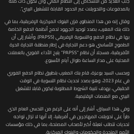
جلب العديد من الأشخاص إلى النظام المالي وأن تكون ذات صلة
بالمدفوعات والتحويلات عبر الحدود القابلة للتشغيل البيني”.
وقال إنه من هذا المنظور، فإن البنوك المركزية الإفريقية، بما في
ذلك بنك المغرب، بصدد توحيد الجهود لدمج أنظمة الدفع الخاصة
بها في نظام الدفع والتسوية الإفريقي (PAPSS). وأشار إلى أن
الطموح الأساسي هو دعم التجارة في إطار منطقة التجارة الحرة
الأفريقية، مسجلا أن نظام “PAPSS” يتيح الأداء الفوري بالعملات
المحلية على مدار الساعة طوال أيام الأسبوع.
وبحسب السيد بوعزة، قام بنك المغرب بتطبيق نظام الدفع الفوري
في عام 2023، وهو بصدد تحديث نظام التسوية في الوقت
الحقيقي، بهدف تلبية الشروط المطلوبة ليكون قابلا للتشغيل
البيني مع المنصات الإقليمية.
وفي هذا السياق، أشار إلى أنه على الرغم من التحسن العام الذي
طرأ على تحويلات المهاجرين في أفريقيا، إلا أنها لا تزال تواجه
تحديات تتطلب تعبئة أكبر لأصحاب المصلحة، بما في ذلك مؤسسات
الأمم المتحدة والحكومات والبنوك المركزية.