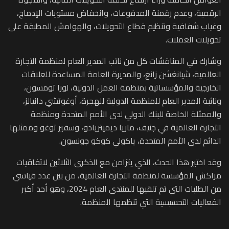
الرقمية، وعدم رقمنة المدفوعات، وانخفاض مستويات الإدماج،
وغياب شفافية وتنظيم قطاع التحويلات، والهوامش المطبقة على
تحويلات العملات.
وشارك في المناقشات كل من نائب المدير العام لمنظمة التجارة
العالمية، شيانغشن زانغ، والمديرة العامة المساعدة للعلاقات
الخارجية والمؤسساتية بمنظمة العمل الدولية، لورا تومسون،
ونائبة المدير العام للمنظمة الدولية للهجرة، أوغوتشي دانيالز،
والممثلة الخاصة للبنك الدولي لدى الأمم المتحدة ومنظمة
التجارة العالمية في جنيف، ماريا ديميتريادو، وسفير توغو وممثلها
الدائم لدى الأمم المتحدة، ياكولي كوكو جونسون.
وقد اختير هذا الحدث، الذي يتزامن مع الذكرى الثلاثين لاتفاقيات
مراكش المؤسسة لمنظمة التجارة العالمية، من بين عدد قياسي
من الطلبات التي تم تلقيها للمنتدى العام 2024، وهو أحد أكبر
الفعاليات التحسيسية التي تنظمها المنظمة.