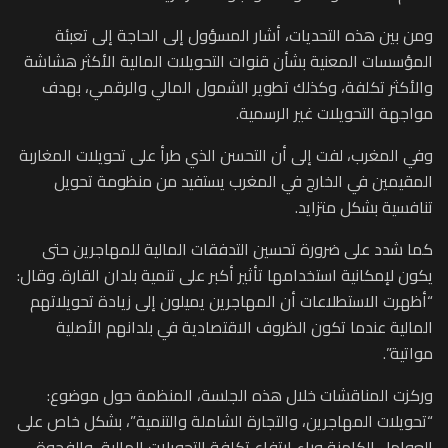
ومن بين هذه التحديات، أشار المسؤول إلى الحاجة إلى تعبئة
المؤسسات المعنية بشأن قنوات التحويلات المالية الأكثر هشاشة
والأكثر تكلفة، وكذلك تطوير الشمول المالي والرقمي، بهدف
مواجهة التحويلات غير الرسمية.
وفي المغرب، لفت إلى أن التحسن الذي طرأ على تحويلات المغاربة
المقيمين في الخارج في المغرب يستفيد من منظومة تحويل
تنافسية بشكل متزايد.
كما شدد على ضرورة تحسين التدفقات المالية للمهاجرين حتى
يكون لإمكانية استخدامها تأثير أكبر على تنمية بلدان القارة. وقال:
“أظهرت الاستطلاعات أن المهاجرين يميلون إلى زيادة تحويلاتهم
المالية عندما تكون الظروف الاقتصادية في بلدانهم الأصلية
مواتية”.
وركزت المناقشات خلال هذه الجلسة، المنظمة حول موضوع:
“تحويلات المهاجرين، والتجارة الشاملة والتنمية”، بشكل خاص على
العوامل الكامنة وراء ارتفاع تكلفة التحويلات المالية، والفجوة