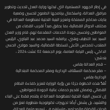
في إطار الجهود المستمرة التي تبذلها وزارة العدل لتحديث وتطوير
مرافق العدالة، واستكمال برنامجها الطموح لتحسين وضعية
بنايات محاكم المملكة وتعزيز البنية التحتية لمنظومة العدالة في
مختلف الدوائر القضائية، بما يحقق مبدأ تقريب القضاء من
المواطنين وتحسين جودة الخدمات المقدمة لهم، قام وزير العدل
السيد عبد اللطيف وهبي، يرافقه السيد محمد عبد النباوي، الرئيس
المنتدب للمجلس الأعلى للسلطة القضائية، والسيد مولاي الحسن
الداكي، رئيس النيابة العامة، يوم الجمعة 02 غشت 2024 ،
بتدشين:
– قصر العدالة بفاس.
– مقر محكمة الاستئناف الإدارية ومقر المحكمة الابتدائية
الإدارية بفاس.
تُعَدُّ هذه الخطوة جزءًا من رؤية الوزارة لتعزيز كفاءة النظام
القضائي وضمان تقديم خدمات عالية الجودة للمواطنين.
إن تحسين البنية التحتية لمنظومة العدالة لا يقتصر فقط على البناء
والتشييد، بل يشمل أيضًا تجهيزات تكنولوجية متطورة تعزز من
قدرات القضاة والمحامين وتساهم في تسريع وتيرة العدالة،