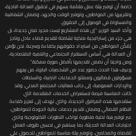
خاصة أن توفير بيئة عمل ملائمة يسهم في تحقيق العدالة الناجزة،
وتقريبها من المواطنين، وتوفير الوقت والجهد، وضمان الشفافية
والمساواة في الوصول إلى الحقوق.
وأكد السيد الوزير: “إن هذه المشاريع ليست مجرد مبانٍ جديدة، بل
هي جزء من إستراتيجية ملكية لشاملة لتقديم قضاء عادل وناجز
يُمَكّن المواطنين من استرداد حقوقهم بكفاءة وسرعة. نحن نؤمن
أن العدالة هي أساس الاستقرار الاجتماعي والتنمية الاقتصادية،
ومن واجبنا أن نضمن تقديمها بأفضل صورة ممكنة.”
وعرف هذا الحدث حضور عدد من الشخصيات البارزة، من بينهم
مسؤولون قضائيون وممثلو الجماعات الترابية، والسلطات
والإدارات العمومية، إلى جانب فعاليات المجتمع المدني. وقد
كانت المناسبة فرصة لاستعراض الخدمات المتقدمة التي
ستقدمها هذه المرافق الجديدة، والتي تهدف إلى تعزيز كفاءة
النظام القضائي وضمان تقديم خدمات عالية الجودة للمواطنين،
عبر توفير بنية تحتية متطورة تواكب التطورات التكنولوجية وتلبي
احتياجات العدالة الحديثة، بما يساهم في تحسين ظروف العمل
للقضاة والمحامين، وتوفير بيئة مناسبة للمواطنين للحصول على