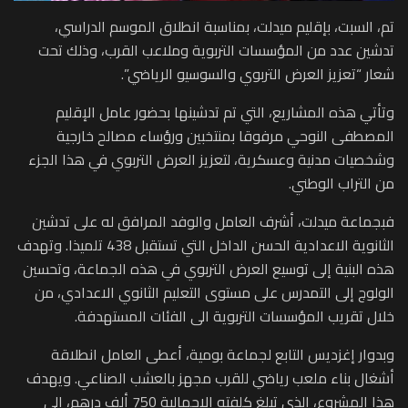
تم، السبت، بإقليم ميدلت، بمناسبة انطلاق الموسم الدراسي،
تدشين عدد من المؤسسات التربوية وملاعب القرب، وذلك تحت
شعار “تعزيز العرض التربوي والسوسيو الرياضي”.
وتأتي هذه المشاريع، التي تم تدشينها بحضور عامل الإقليم
المصطفى النوحي مرفوقا بمنتخبين ورؤساء مصالح خارجية
وشخصيات مدنية وعسكرية، لتعزيز العرض التربوي في هذا الجزء
من التراب الوطني.
فبجماعة ميدلت، أشرف العامل والوفد المرافق له على تدشين
الثانوية الاعدادية الحسن الداخل التي تستقبل 438 تلميذا. وتهدف
هذه البنية إلى توسيع العرض التربوي في هذه الجماعة، وتحسين
الولوج إلى التمدرس على مستوى التعليم الثانوي الاعدادي، من
خلال تقريب المؤسسات التربوية الى الفئات المستهدفة.
وبدوار إغزديس التابع لجماعة بومية، أعطى العامل انطلاقة
أشغال بناء ملعب رياضي للقرب مجهز بالعشب الصناعي. ويهدف
هذا المشروع، الذي تبلغ كلفته الإجمالية 750 ألف درهم، إلى