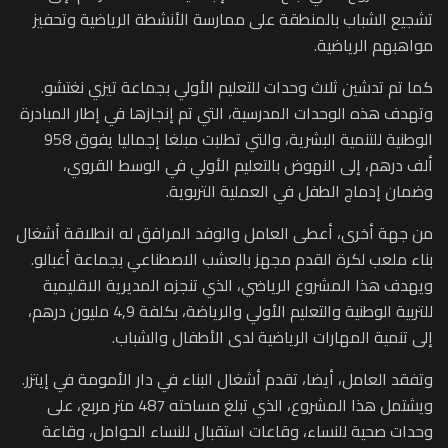
تشجيع الشباب بالمنطقة على ممارسة الأنشطة الرياضية وتحفيز
مواهبهم الرياضية.
كما تم تدشين ثلاث وحدات للتعليم الأولي بجماعة تيزي نغتشو.
وتهدف هذه الوحدات المدرسية، التي تم إنجازها في إطار المبادرة
الوطنية للتنمية البشرية، والتي تطلبت مبلغا إجماليا يفوق 958
ألف درهم، إلى النهوض بالتعليم الأولي في الوسط القروي،
وضمان إدماج الطفل في العملية التربوية.
من جهة أخرى، أعطى العامل والوفد المرافق له انطلاقة أشغال
بناء ملعب لكرة القدم مجهز بالعشب الاصطناعي بجماعة أغبالو.
ويهدف هذا المشروع الرياضي، الذي تنجزه المديرية الاقليمية
للتربية الوطنية والتعليم الأولي والرياضة، بكلفة 4,9 مليون درهم،
إلى تنمية المهارات الرياضية لدى الأطفال والشباب.
وتفقد العامل، أيضا، تقدم أشغال البناء في دار الأمومة في إيتزر.
ويشتمل هذا المشروع، الذي تبلغ مساحته 487 متر مربع، على
وحدات صحية للنساء، وقاعات استقبال للنساء الحوامل، وقاعة