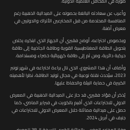
صورة في المحافل العلمية الدولية.
وأعرب عن سعادته البالغة بحصوله على الميدالية الذهبية رغم
المنافسة المحتدمة من قبل المخترعين الأتراك والدوليين في
معرض أضنة.
وبخصوص اختراعه، أوضح فقيري أن الجهاز الذي ابتكره يختص
بتحويل الطاقة المغناطيسية القوية وطاقة الجاذبية إلى طاقة
حركية دائرية، ومن ثم إلى طاقة كهربائية خضراء ومستدامة.
وأضاف أن هذا المشروع، الذي نال براءة اختراعه في شهر نونبر
2023، سيُحدث نقلة نوعية في مجال توليد الطاقة، نظرا لأهميته
الكبيرة في حماية البيئة والحفاظ عليها.
يُذكر أن فؤاد فقيري قد حاز على الميدالية الذهبية في المعرض
الدولي للاختراعات الذي أقيم بالكويت في فبراير الماضي، كما
حصل على ميدالية مماثلة خلال المعرض الدولي للاختراعات في
جنيف في أبريل 2024.
وفاز المخترع المغربي بالجائزة الكبرى للنسخة الـ 38 للمعرض