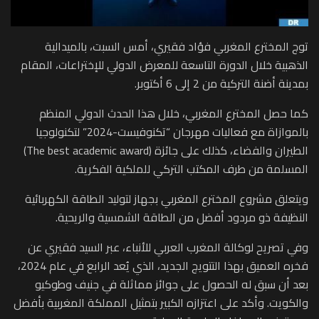
توج المخترع المغربي فؤاد فقيري، أمس السبت، بالميدالية
الذهبية خلال الدورة التاسعة للمعرض الدولي للإختراعات، المقام
بمدينة أضنة التركية من 2 إلى 6 أكتوبر.
كما حصل المخترع المغربي، خلال هذا الحدث الدولي المنظم
بالموازاة مع فعاليات مهرجان “تكنوفيست-2024” لتكنولوجيا
الطيران والفضاء، كذلك على جائزة (The best academic award)
المسلمة من طرف المكتب التركي للملكية الفكرية.
ويتعلق مشروع المخترع المغربي بجهاز لتوليد الطاقة الكهربائية
النظيفة ذو مردود أفضل من الطاقة الشمسية والريحية.
وفي تصريح لوكالة المغرب العربي للأنباء، عبر السيد فقيري عن
فخره العميق بهذا التتويج الجديد، الذي يُعد الرابع في عام 2024،
بعد أن سبق له الحصول على جوائز مماثلة في جنيف وطوكيو
والكويت. وأكد على اعتزازه الكبير بتمثيل المملكة المغربية بأفضل