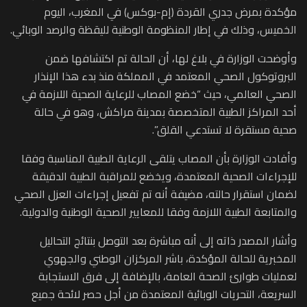
مؤكدة بمرض جدري القردة (إم-بوكس) في المغرب، اليوم
الخميس، وذلك في إطار المنظومة الوطنية لليقظة والرصد الوبائي.
وأوضحت الوزارة في بلاغ لها، أن الحالة تم اكتشافها ضمن
البروتوكول الصحي المعتمد في المملكة منذ بدء هذا الإنذار
الصحي العالمي، حيث “خضع المصاب للرعاية الصحية اللازمة في
أحد المراكز الطبية المتخصصة بمدينة مراكش، وهو في حالة
صحية مستقرة لا تستدعي القلق”.
وأفادت الوزارة بأن المصاب يتلقى الرعاية الطبية المناسبة وفقا
للإجراءات الصحية المعتمدة، ويخضع للمراقبة الطبية الدقيقة
لضمان استقرار حالته، مضيفة أنه تم تفعيل إجراءات العزل الصحي
والمتابعة الطبية اللازمة وفقا للمعايير الصحية الوطنية والدولية.
وأشار المصدر ذاته إلى أنه مباشرة بعد التوصل بنتائج التحاليل
المخبرية للحالة المؤكدة، باشر المركزان الوطني والجهوي
لعمليات طوارئ الصحة العامة، بالإضافة إلى فرق الاستجابة
السريعة، التحريات الوبائية المعتمدة من أجل حصر لائحة جميع