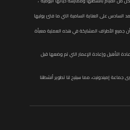
كن من القيام بأنشطتها وممارسة حياتها اليومية”،
د السادس على العناية السامية التي ما فتئ يوليها
وأن جميع الأطراف المشاركة في هذه العملية معبأة
ادة التأهيل وإعادة الإعمار التي تم وضعها قبل
جماعة إميندونيت، مما سيتيح لنا تطوير أنشطتنا