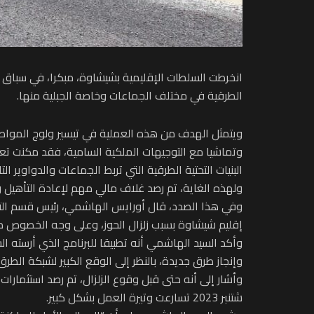
الطرقية في مختلف الجماعات وخاصة الجبلية منها.
ويتمثل الهدف من هذه العملية في تيسير ولوج المواطنين
وتماشيا مع التوجيهات الملكية السامية، فقد مكنت تعب
البنيات التحتية الطرقية التي تربط الجماعات والدواوير 
ولهذه الغاية، تم رصد غلاف مالي مهم لإعادة التأهيل وفك الع
وفي هذا الصدد، قال أورايس الهاشمي، رئيس قسم التجهي
إقليم شيشاوة بسبب زلزال الحوز، وعلى وجه الخصوص طرق 32 جماعة، منها 7 جب
وأكد السيد الهاشمي أنه تطبيقا للبرنامج الذي أرسته ال
وإنجاز طرق جديدة، بالنظر إلى الوقع الكبير لشبكة الطرق 
شتنبر 2023 تسارعت وتيرة العمل بشكل كبير.