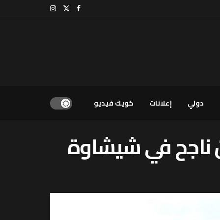
دولي
إعلانات
كويك فيديو
هان ناجح في شيشاوة