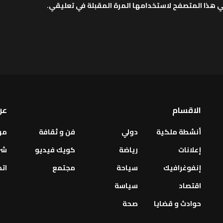
ي هذا المتصفح لاستخدامها المرة المقبلة في تعليقي.
الاقسام
عن
أنشطة ملكية
دولي
فن و ثقافة
من
إعلانات
رياضة
كويك فيديو
شر
إنفوغرافيك
سياحة
مجتمع
اتص
اقتصاد
سياسة
حوادث و قضايا
صحة