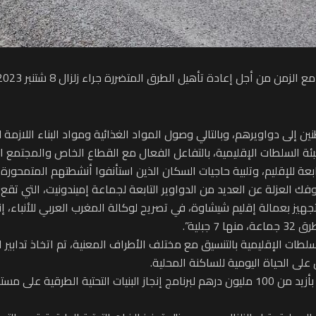
 إلى دواويرهم، وبالتالي وصول المواد الغذائية ومواد البناء اللازمة 
ئة السلطات الإقليمية، بالتفاعل الفعال مع القطاع الخاص والمجتمع ا
التابعة للإقليم، وتلبية حاجيات السكان الذين استأنفوا أنشطتهم المتمحو
زلة عن العديد من الدواوير التابعة لجماعة إميندونيت، التي تقع في الأطلس الك
ز بعمالة إقليم شيشاوة، في تصريح لوكالة المغرب العربي للأنباء، إنه
لية”.
سلطات الإقليمية بالتنسيق مع مختلف الأطراف المعنية، تم اتخاذ تدابير 
على الحياة اليومية للساكنة المحلية.
وأشار إلى أنه حتى قبل وقوع الزلزال، تم رصد استثمارات بأزيد من 100 مليون درهم لبرنامج إنجاز