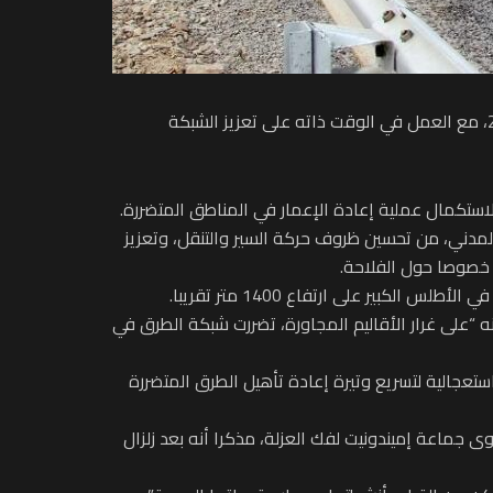
انخرطت السلطات الإقليمية بشيشاوة، مبكرا، في سباق مع الزمن من أجل إعادة تأهيل الطرق المتضررة جراء زلزال 8 شتنبر 2023، مع العمل في الوقت ذاته على تعزيز الشبكة
لاستكمال عملية إعادة الإعمار في المناطق المتضررة.
لمدني، من تحسين ظروف حركة السير والتنقل، وتعزيز
رة خصوصا حول الفلاحة.
بير على ارتفاع 1400 متر تقريبا.
 “على غرار الأقاليم المجاورة، تضررت شبكة الطرق في
استعجالية لتسريع وتيرة إعادة تأهيل الطرق المتضررة
 البنيات التحتية الطرقية على مستوى جماعة إميندونيت لفك العزلة، مذكرا أنه بعد زلزال