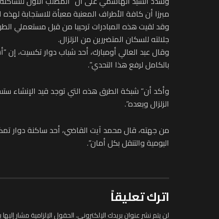
وشدد السيد الهاشمي على أن “المطلب الأول للساكنة المح
مبرزا أن كافة الأطراف المعنية معبأة للاستجابة لهذه ا
وقد لقيت هذه المبادرات ترحيبا من قبل مستعملي الطرق
جلالته للسكان المتضررين من الزلزال.
وقال عبد العالي أومبارك، أحد شباب دوار تكسيت، إن 
بالكامل لرفع هذا التحدي”.
وأكد أن” شبكة الطرق هذه التي توجد قيد الإنشاء ستسه
الزلزال وبعده”.
من جهته، قال محمد آيت القاضي، أحد ساكنة دوار تمكون
اليومية والتنقل بكل أمان”.
اترك تعليقاً
لن يتم نشر عنوان بريدك الإلكتروني.
الحقول الإلزامية مشار إليها ب