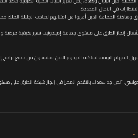
لية، قبل الزلزال وبعده، يظل تعزيز البنيات التحتية الطرقية قصد التم
لانتظارات في الآجال المحددة.
 وساكنة الجماعة الذين أعربوا عن امتنانهم لصاحب الجلالة الملك محم
“أشغال إنجاز الطرق على مستوى جماعة إميندونيت تسير بكيفية مرضية 
ل المهام اليومية لساكنة الدواوير الذين يستفيدون من جميع برامج إع
سي: “نحن جد سعداء بالتقدم المحرز في إنجاز شبكة الطرق على مستوى 
ـ
*