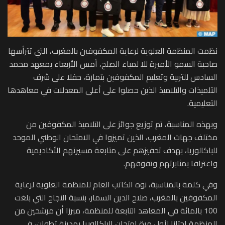
نظمت المنظمة العلوية لرعاية المكفوفين بالمغرب، التي تترأسها
صاحبة السمو الأميرة للا لمياء الصلح، أمس الأربعاء بمعهد محمد
السادس للتربية وتعليم المكفوفين بتمارة، حفلا على شرف
التلميذات والتلاميذ الذين حصلوا على أعلى المعدلات في معاهدها
التعليمية.
وبهذه المناسبة، تم توزيع جوائز على التلاميذ المكفوفين من
مختلف جهات المغرب، الذين تميزوا في الامتحان الوطني الموحد
للباكالوريا، بهدف تحفيزهم على متابعة مسيرتهم الأكاديمية
واعترافا بمثابرتهم وتفوقهم.
وفي كلمة بالمناسبة، نوه الكاتب العام للمنظمة العلوية لرعاية
المكفوفين بالمغرب، صلاح الدين السمار، بنسبة النجاح التي بلغت
100 بالمائة في المعاهد التابعة للمنظمة، مبرزا أن مرشحين من
المنظمة اجتازا لأول مرة امتحان الباكالوريا بمدينة تطوان، في