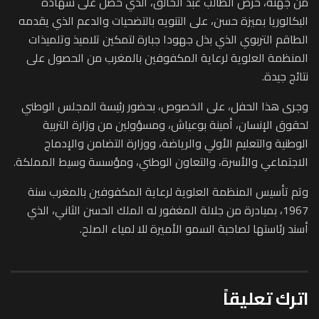
من جهته، حرص الطالب عبد الخالق، الذي حصل على شهادة
البكالوريا بميزة حسن، على التنويه بالتضحيات والدعم الذي يقدمه
الطاقم التربوي الذي بذل جهودا جبارة لتمكين تلاميذ وتلميذات
المنظمة العلوية لرعاية المكفوفين بالمغرب من الحصول على
نتائج جيدة.
وجرى هذا الحفل، على الخصوص، بحضور رئيسة المجلس الوطني
لحقوق الإنسان، أمينة بوعياش، ومسؤولين من وزارة التربية
الوطنية والتعليم الأولي والرياضة، ووزارة التضامن والإدماج
الاجتماعي والأسرة، والتعاون الوطني، ومؤسسة وسيط المملكة.
وتم تأسيس المنظمة العلوية لرعاية المكفوفين بالمغرب سنة
1967، بمبادرة من جلالة المغفور له الملك الحسن الثاني، الذي
أسند رئاستها لصاحبة السمو الأميرة للا لمياء الصلح.
اترك تعليقاً