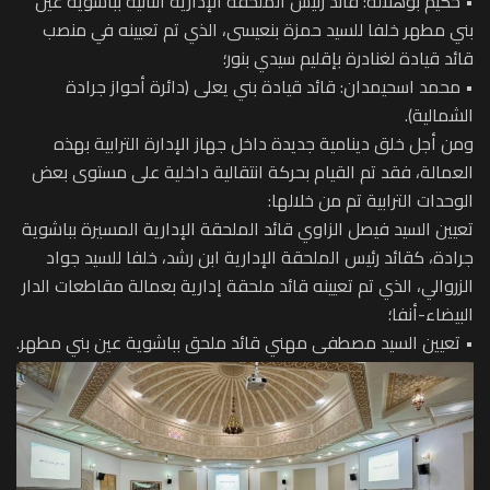
• حكيم بوهلالة: قائد رئيس الملحقة الإدارية الثانية بباشوية عين
بني مطهر خلفا للسيد حمزة بنعيسى، الذي تم تعيينه في منصب
قائد قيادة لغنادرة بإقليم سيدي بنور؛
• محمد اسحيمدان: قائد قيادة بني يعلى (دائرة أحواز جرادة
الشمالية).
ومن أجل خلق دينامية جديدة داخل جهاز الإدارة الترابية بهذه
العمالة، فقد تم القيام بحركة انتقالية داخلية على مستوى بعض
الوحدات الترابية تم من خلالها:
تعيين السيد فيصل الزاوي قائد الملحقة الإدارية المسيرة بباشوية
جرادة، كقائد رئيس الملحقة الإدارية ابن رشد، خلفا للسيد جواد
الزروالي، الذي تم تعيينه قائد ملحقة إدارية بعمالة مقاطعات الدار
البيضاء-أنفا؛
• تعيين السيد مصطفى مهني قائد ملحق بباشوية عين بني مطهر.