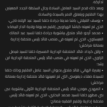
تداركه.
وبعد ذلك قدم السيد العامل السادة رجال السلطة الجدد المعينين
بهذا الاقليم ويتعلق الامر بالسيدة والسادة:
• يوسف الفيلالي: باشا مدينة جرادة خلفا للسيد عبد الإلاه ناجي،
الذي تم تعيينه كباشا الهراويين إقليم مديونة ولاية الدار البيضاء؛
• محمد أرحو: قائد ملحق بباشوية جرادة خلفا للسيد عبد المالك
العيساوي، الذي تم تعيينه في منصب قائد رئيس ملحقة إدارية
بعمالة مراكش؛
• وئيل كرداد: قائد الملحقة الإدارية المسيرة خلفا للسيد فيصل
الزاوي، الذي تم تعيينه في منصب قائد رئيس الملحقة الإدارية ابن
رشد؛
• زهيرة الهاني: قائد ملحق بديوان السيد عامل الاقليم وذلك خلفا
للسيدة صفاء ديغوسي التي تم تعيينها قائد ملحقة إدارية بعمالة
مراكش؛
• المهدي مودن: قائد رئيس الملحقة الإدارية الأولى بباشوية عين
بني مطهر خلفا للسيد محمد البخاري، الذي تم تعيينه قائد رئيس
ملحقة إدارية بإقليم الفقيه بنصالح؛