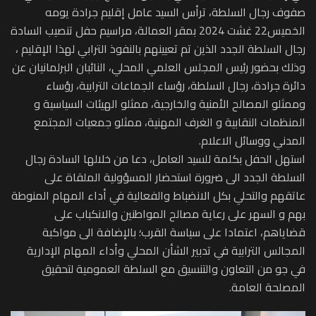
صفوف رجال السلطة، ترأس السيد عامل إقليم جرادة يومه
الخميس22 غشت 2024 بمقر العمالة، مراسيم حفل تنصيب السادة
رجال السلطة الجدد الذين تم تعيينهم بالنفوذ الترابي لهذا الإقليم ،
وذلك بحضور رئيس المجلس العلمي المحلي، النائبان البرلمانيان عن
دائرة جرادة، رجال السلطة، رؤساء الجماعات الترابية، رؤساء
وممثلو المصالح الأمنية والخارجية، ممثلو الهيئات السياسية و
المنظمات النقابية و الغرف المهنية، ممثلو جمعيات المجتمع
المدني ووسائل الاعلام.
استهل الحفل بكلمة للسيد العامل، دعا من خلالها السادة رجال
السلطة الجدد الى ضرورة استحضار المسؤولية الملقاة على
عاتقهم والتحلي بكل الانضباط والفعالية في أداء المهام المنوطة
بهم و السهر على رعاية مصالح المواطنين والانكباب على
قضاياهم، اعتمادا على سياسة القرب؛ بالإضافة الى مواكبة
المجالس الترابية في تدبير الشأن المحلي وأداء المهام الإدارية
في جو من التعاون والتنسيق مع السلطة العمومية لتحقيق
المصلحة العامة.