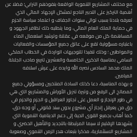
مع مختلف المشاريع التنموية الواقعة بنفوذهم الترابي؛ فضلا عن
أهمية التركيز على التدبير الناجع لمشكل الإجهاد المائي الذي
تعرفه بلادنا بسبب توالي سنوات الجفاف و اعتماد سياسة الحزم
في حماية الملك العام المائي، وما يتطلبه ذلك تظافر الجهود و
المساهمة كل من موقعه في عقلنة وترشيد استعمال الماء
باعتباره مسؤولية تقع على عاتق جميع المؤسسات والفعاليات
والمواطنين ؛ وذلك تنفيذا للتوجيهات الواردة في الخطاب الملكي
السامي بمناسبة الذكرى الخامسة والعشرين لتربع صاحب الجلالة
الملك محمد السادس نصره الله وايده على عرش اسلافه
الميامين.
و بهذه المناسبة، دعا كذلك السادة المنتخبين ومسؤولي جميع
المصالح الى الرفع من وتيرة تنزيل الأوراش والمشاريع التي هي
في طور الإنجاز و العمل على تجاوز العراقيل و الجزم والحزم في
حق من يعرقل إنجاز أي مشروع بدون سند قانوني أو وجه حق،
كما أهاب بجميع القوى الحية إلى دعم الدينامية التنموية التي
يشهدها الإقليم لا سيما المرتبطة بالتجديد والتأهيل الحضري و
المشاريع الاستثمارية، مذكرا بتبعات هدر الزمن التنموي وصعوبة