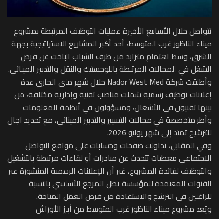
تتواصل خلال الأسابيع الأخيرة عمليات التوظيف المرتبطة بمشروع
ميناء الناظور غرب المتوسط، أحد أكبر المشاريع الاستراتيجية بجهة
الشرق، وسط اهتمام متزايد من طرف الشباب الباحث عن فرص
الشغل في المجالات المرتبطة باللوجستيك والنقل والتدبير المينائي.
وأطلقت شركة Nador West Med خلال شهر ماي الجاري عدة
إعلانات توظيف رسمية شملت مناصب تقنية وإدارية مختلفة، من
بينها تقنيون في الأشغال، ومسؤولون في أنظمة المعلومات،
وأطر متخصصة في مجالات التسيير والتدبير المينائي، مع تحديد آجال
للترشيح تمتد إلى شهر يونيو 2026.
وفي المقابل، تداولت صفحات وحسابات على مواقع التواصل
الاجتماعي معطيات تتحدث عن مبادرات أو لقاءات مرتبطة بالتشغيل
والتوظيف لفائدة المشروع، غير أن الإعلانات الرسمية المنشورة عبر
القنوات المعتمدة للمؤسسة تظل المرجع الأساسي بالنسبة
للراغبين في الترشح والاستفادة من فرص العمل المتاحة.
ويُعد مشروع ميناء الناظور غرب المتوسط من أبرز الأوراش