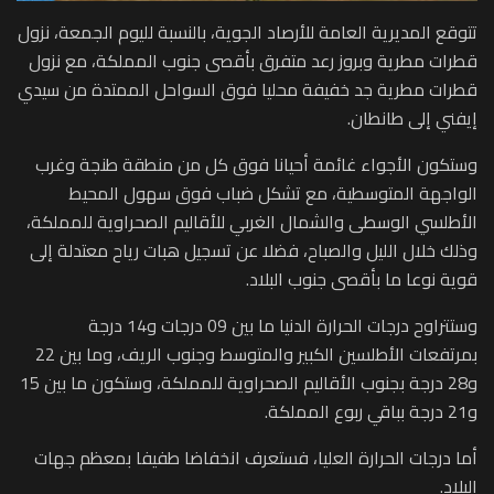
تتوقع المديرية العامة للأرصاد الجوية، بالنسبة لليوم الجمعة، نزول
قطرات مطرية وبروز رعد متفرق بأقصى جنوب المملكة، مع نزول
قطرات مطرية جد خفيفة محليا فوق السواحل الممتدة من سيدي
إيفني إلى طانطان.
وستكون الأجواء غائمة أحيانا فوق كل من منطقة طنجة وغرب
الواجهة المتوسطية، مع تشكل ضباب فوق سهول المحيط
الأطلسي الوسطى والشمال الغربي للأقاليم الصحراوية للمملكة،
وذلك خلال الليل والصباح، فضلا عن تسجيل هبات رياح معتدلة إلى
قوية نوعا ما بأقصى جنوب البلاد.
وستتراوح درجات الحرارة الدنيا ما بين 09 درجات و14 درجة
بمرتفعات الأطلسين الكبير والمتوسط وجنوب الريف، وما بين 22
و28 درجة بجنوب الأقاليم الصحراوية للمملكة، وستكون ما بين 15
و21 درجة بباقي ربوع المملكة.
أما درجات الحرارة العليا، فستعرف انخفاضا طفيفا بمعظم جهات
البلاد.