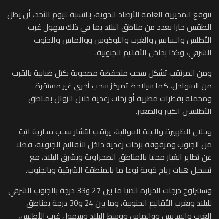
تتوقع المديرية العامة للأرصاد الجوية، بالنسبة لليوم الأحد، أن يظل
الطقس حارا بعدد من مناطق البلاد بما في ذلك سهول غرب
الأطلس والسايس والغرب واللوكوس ووالماس والجنوب
الشرقي، وكذا بداخل الأقاليم الجنوبية.
ومن المرتقب تشكل سحب منخفضة مصحوبة بكتل ضبابية بالقرب
من السواحل، كما سيلاحظ تمركز سحب أخرى غير مستقرة
ومحملة بقطرات مطرية أو زخات رعدية خلال الزوال بمناطق
الأطلسين الكبير والصغير.
وخلال الظهيرة والليلة الموالية، يرتقب انتشار سحب مدارية آتية
من الجنوب ومرفوقة بزخات رعدية داخل الأقاليم الجنوبية، فضلا
عن تطاير الغبار محليا بالمناطق الصحراوية وبشرق البلاد، مع
تسجيل هبات رياح قوية نوعا ما بالمنطقة الشرقية وبالجنوب.
وستتراوح درجات الحرارة الدنيا ما بين 27 و33 درجة بالجنوب الشرقي
للبلاد وبغرب الأقاليم الجنوبية، وما بين 24 و30 درجة بمناطق
الغرب والسايس ووالماس ووسط البلاد وسهول غرب الأطلس،