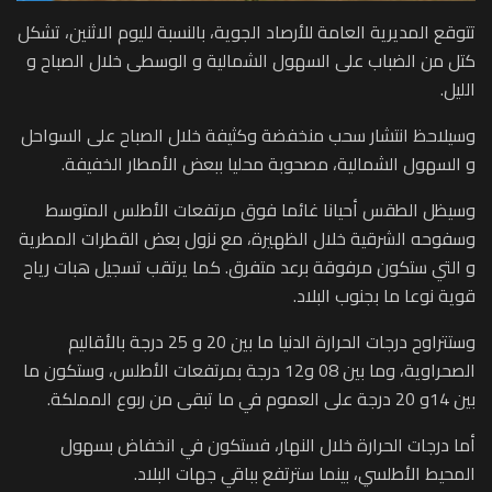
تتوقع المديرية العامة للأرصاد الجوية، بالنسبة لليوم الاثنين، تشكل
كتل من الضباب على السهول الشمالية و الوسطى خلال الصباح و
الليل.
وسيلاحظ انتشار سحب منخفضة وكثيفة خلال الصباح على السواحل
و السهول الشمالية، مصحوبة محليا ببعض الأمطار الخفيفة.
وسيظل الطقس أحيانا غائما فوق مرتفعات الأطلس المتوسط
وسفوحه الشرقية خلال الظهيرة، مع نزول بعض القطرات المطرية
و التي ستكون مرفوقة برعد متفرق. كما يرتقب تسجيل هبات رياح
قوية نوعا ما بجنوب البلاد.
وستتراوح درجات الحرارة الدنيا ما بين 20 و 25 درجة بالأقاليم
الصحراوية، وما بين 08 و12 درجة بمرتفعات الأطلس، وستكون ما
بين 14و 20 درجة على العموم في ما تبقى من ربوع المملكة.
أما درجات الحرارة خلال النهار، فستكون في انخفاض بسهول
المحيط الأطلسي، بينما سترتفع بباقي جهات البلاد.