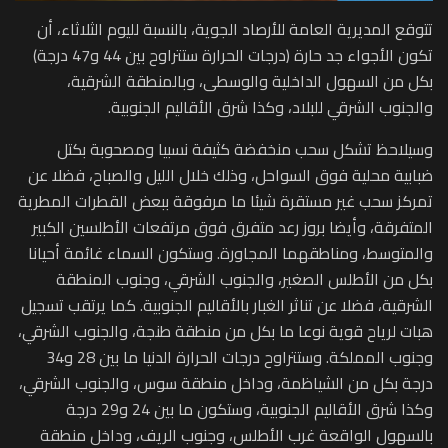
تتوقع المديرية العامة للأرصاد الجوية، بالنسبة لليوم الثلاثاء، أن
تكون الأجواء جد حارة (درجات الحرارة ستتراوح بين 44 و47 درجة)
بكل من السهول الداخلية والوسطى، وبالمنطقة الشرقية،
والجنوب الشرقي للبلاد، وكذا شرق الأقاليم الجنوبية.
وسيلاحظ تشكل سحب منخفضة كثيفة نسبيا ومصحوبة بكتل
ضبابية محلية فوق السواحل، وذلك خلال الليل والصباح، فضلا عن
تمركز سحب غير مستقرة شيئا ما مرفوقة ببعض القطرات المطرية
المتفرقة، وأيضا بروز رعد متفرق فوق مرتفعات الأطلسين الكبير
والمتوسط، ومناطقهما المجاورة. وستكون السماء غائمة أحيانا
بكل من الأطلس الصغير، والجنوب الشرقي، وجنوب المنطقة
الشرقية، فضلا عن تناثر الغبار بالأقاليم الجنوبية. كما يرتقب تسجيل
هبات لرياح قوية نوعا ما بكل من منطقة طنجة، والجنوب الشرقي،
وجنوب المملكة. وستتراوح درجات الحرارة الدنيا ما بين 28 و34
درجة بكل من الشياظمة، وداخل منطقة سوس، والجنوب الشرقي،
وكذا شرق الأقاليم الجنوبية، وستكون ما بين 24 و29 درجة
بالسهول الواقعة غرب الأطلس، وجنوب الريف، وداخل منطقة