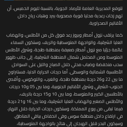
تتوقع المديرية العامة للأرصاد الجوية، بالنسبة لليوم الخميس، أن
تهم زخات رعدية محليا قوية مصحوبة ببرد وهبات رياح داخل
الأقاليم الصحراوية.
كما يرتقب نزول أمطار وبروز رعد فوق كل من الأطلس، والهضاب
العليا الشرقية، والواجهة المتوسطية والريف. وستكون السماء
غائمة جزئيا مع نزول أمطار ضعيفة بمنطقة طنجة، وشرق الأطلس
المتوسط ومن المحتمل شمال المنطقة الشرقية، إلى جانب ظهور
سحب منخفضة وضباب محلي خلال الصباح والليل على السواحل
الأطلسية الشمالية والوسطى. أما درجات الحرارة الدنيا، فستتراوح
ما بين 22 و26 درجة بمنطقة طنجة، والغرب، واللوكوس، وأقصى
الجنوب-الشرقي وشرق الأقاليم الجنوبية، وما بين 05 و10 درجات
بالأطلسين الكبير والمتوسط، وما بين 10 و15 درجة بالريف،
والأطلس الصغير والهضاب العليا الشرقية، وما بين 16 و21 درجة
فيما تبقى من ربوع المملكة. وستكون درجات الحرارة خلال النهار،
في ارتفاع داخل منطقة سوس وفي انخفاض بباقي المناطق.
وسيكون البحر قليل الهيجان إلى هائج بالواجهة المتوسطية،