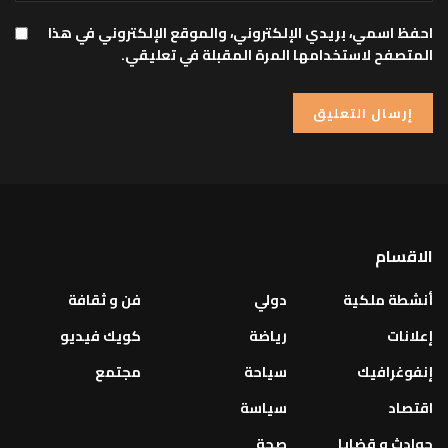
احفظ اسمي، بريدي الإلكتروني، والموقع الإلكتروني في هذا
المتصفح لاستخدامها المرة المقبلة في تعليقي.
الاقسام
أنشطة ملكية
دولي
فن و ثقافة
إعلانات
رياضة
كويك فيديو
إنفوغرافيك
سياحة
مجتمع
اقتصاد
سياسة
حوادث و قضايا
صحة