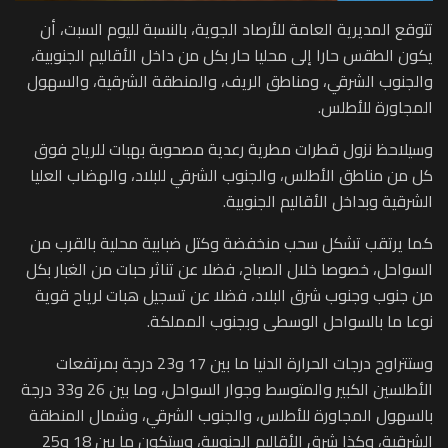
تتوقع المديرية العامة للأرصاد الجوية، بالنسبة لليوم السبت، أن
يكون الطقس حارا إلى محليا حار بكل من داخل الأقاليم الجنوبية،
والجنوب الشرقي، ومناطق الريف، والمنطقة الشرقية، والسهول
المجاورة للأطلس.
وسيلاحظ نزول قطرات مطرية رعدية مصحوبة بهبات للرياح فوق
كل من مناطق الأطلس، والجنوب الشرقي للبلاد، والهضاب العليا
الشرقية وبداخل الأقاليم الجنوبية.
كما يرتقب تشكل سحب منخفضة وكتل ضبابية محلية بالقرب من
السواحل، خصوصا خلال الصباح، فضلا عن تناثر حبات من الغبار بكل
من جنوب وجنوب شرق البلاد، فضلا عن تسجيل هبات لرياح قوية
نوعا ما بالسواحل الوسطى وبجنوب المملكة.
وستتراوح درجات الحرارة الدنيا ما بين 17 و23 درجة بمرتفعات
الأطلسين الكبير والمتوسط وجوار السواحل، وما بين 26 و33 درجة
بالسهول المجاورة للأطلس، والجنوب الشرقي، وشمال المنطقة
الشرقية، وكذا شرق الأقاليم الجنوبية، وستكون ما بين 18 و25