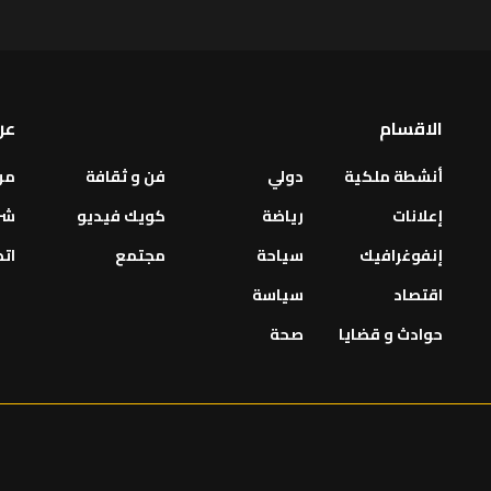
الاقسام
عن
أنشطة ملكية
دولي
فن و ثقافة
من
إعلانات
رياضة
كويك فيديو
شر
إنفوغرافيك
سياحة
مجتمع
اتص
اقتصاد
سياسة
حوادث و قضايا
صحة