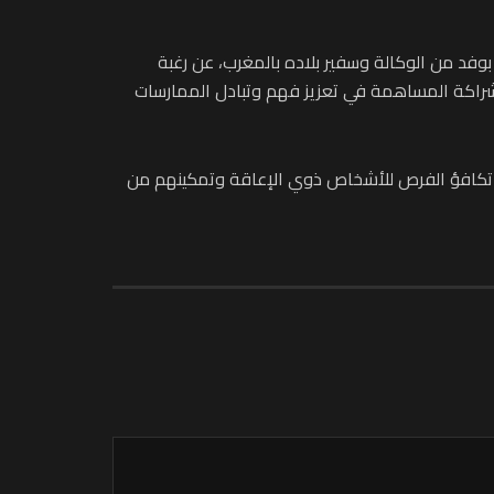
وفد من الوكالة وسفير بلاده بالمغرب، عن رغبة
راكة المساهمة في تعزيز فهم وتبادل الممارسات
بجمهورية جيبوتي، التي تأسست في ماي 2018، تسعى الى تحقيق مبدأ تكافؤ الفرص للأشخاص ذوي الإعاقة وتمكينهم من