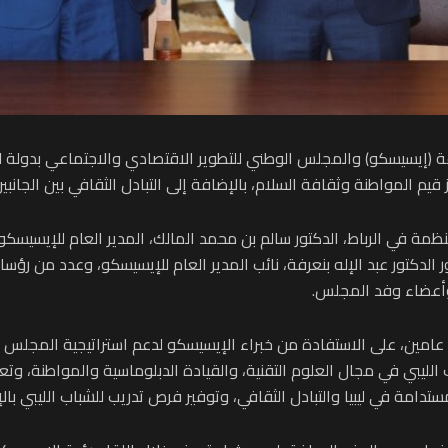
ة (إيسيسكو) والمجلس الوطني للتطوير الاقتصادي والاجتماعي بدولة لي
قيم المواطنة وثقافة السلام، بالإضافة إلى التبادل الثقافي بين الجانبين
ليوم الأربعاء (18 سبتمبر 2024) بمقر المنظمة في الرباط، الدكتور سالم بن محمد المالك، المدي
لدكتور عبد الإله بنعرفة، نائب المدير العام للإيسيسكو، وعدد من رؤسا
 وأعضاء وفد المجلس.
عامين، على الاستفادة من خبراء الإيسيسكو لدعم استراتيجية المجلس
 الليبي في مجال العلوم التقنية، والقيادة الدبلوماسية والمواطنة، وت
ستدامة في ليبيا والتبادل الثقافي، وتوفير فرص تدريب للشباب الليبي با