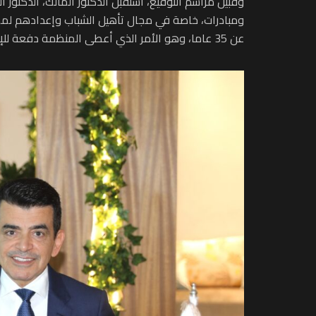
وقبيل مراسم التوقيع، استقبل الدكتور المالك، الدكتور 
عن 35 عاما، وهو الأمر الذي أعطى المنظمة دفعة للإبداع والابتكار في مجالات اختصاصها.