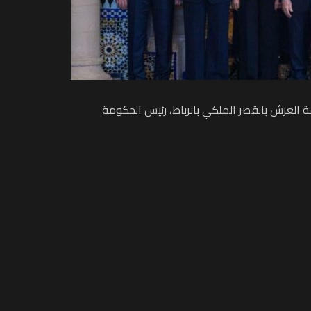
لك محمد السادس، نصره الله، اليوم الأربعاء 19 ربيع الثاني 1446 ه، الموافق 23 أكتوبر 2024 م، بقاعة العرش بالقصر الملكي بالرباط، رئيس الحكومة