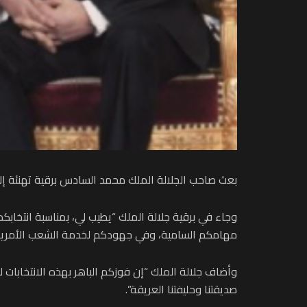
بعث صاحب الجلالة الملك محمد السادس برقية تهنئة إلى ا
وجاء في برقية جلالة الملك “يطيب لي، بمناسبة انتخابكم
مهامكم السامية، وفي جهودكم لخدمة الشعب الأمريك
وأضاف جلالة الملك “إن فوزكم الباهر بهذه الانتخابات ليع
صديقتنا وحليفتنا العريقة”.