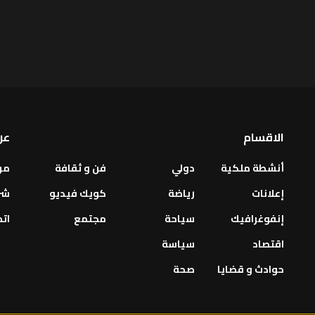
الاقسام
عن
أنشطة ملكية
دولي
فن و ثقافة
من
إعلانات
رياضة
كويك فيديو
شر
إنفوغرافيك
سياحة
مجتمع
اتص
اقتصاد
سياسة
حوادث و قضايا
صحة