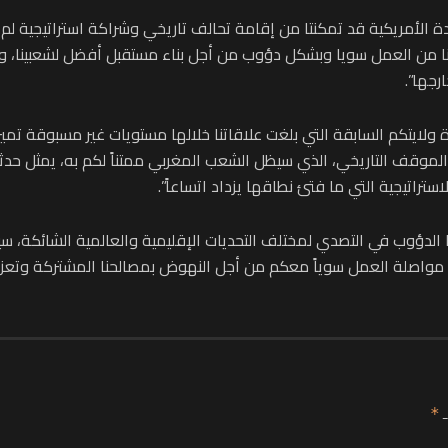
حدة الأمريكية قد تمكنتا من إقامة تحالف تاريخي وشراكة استراتيجية لم ت
ن العمل سويا وبشكل دؤوب من أجل بناء مستقبل أفضل لشعبينا، والن
رجها”.
ولايتكم السابقة التي بلغت علاقاتنا خلالها مستويات غير مسبوقة تميزت
ا الموقف التاريخي، الذي سيظل الشعب المغربي ممتناً لكم به، يمث
استراتيجية التي ما فتئ نطاقها يزداد اتساعاً”.
 الدؤوب في التصدي لمختلف التحديات الإقليمية والعالمية الشائكة، س
اصلة العمل سوياً معكم من أجل النهوض بمصالحنا المشتركة وتعزيز ت
ـ
*