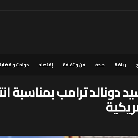
رياضة
صحة
فن و ثقافة
إقتصاد
حوادث و قضايا
د دونالد ترامب بمناسبة انت
مريكية