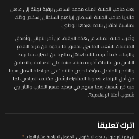
بعث صاحب الجلالة الملك محمد السادس برقية تهنئة إلى عاهل
ماليزيا صاحب الجلالة السلطان إبراهيم السلطان إسكندر، وذلك
بمناسبة احتفال بلاده بعيدها الوطني.
وأعرب جلالة الملك، في هذه البرقية، عن أحر التهاني وأصدق
المتمنيات للشعب الماليزي بتحقيق ما يرجوه من مزيد التقدم
والرفاه. كما أعرب جلالته لعاهل ماليزيا عن اعتزازه بما يربط
البلدين من علاقات أخوية متينة، مبنية على الصداقة والتضامن
والتقدير المتبادل، مؤكدا حرص جلالته “على مواصلة العمل سويا
من أجل الارتقاء بتعاوننا المشترك ليشمل مختلف الميادين، لما
فيه خير شعبينا، وبما يسهم في توطيد جسور التقارب والتآزر بين
شعوب أمتنا الإسلامية”.
اترك تعليقاً
لن يتم نشر عنوان بريدك الإلكتروني.
الحقول الإلزامية مشار إليها بـ
*