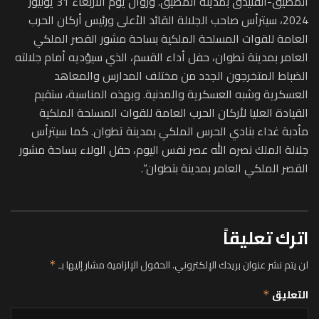
المضيق-الفنيدق بمدينة المضيق. وزوال يوم الأربعاء 31 يوليوز
2024، سيترأس صاحب الجلالة القائد الأعلى ورئيس أركان الحرب
العامة للقوات المسلحة الملكية بساحة مشور القصر الملكي
العامر بمدينة تطوان، حفل أداء القسم، الذي سيؤديه أمام جلالته
الضباط المتخرجون الجدد من مختلف المدارس والمعاهد
العسكرية وشبه العسكرية والمدنية. وبهذه المناسبة، ستقيم
القيادة العليا لأركان الحرب العامة للقوات المسلحة الملكية
مأدبة غداء بنادي الحرس الملكي بمدينة تطوان. كما سيترأس
جلالة الملك نصره الله عصر نفس اليوم، حفل الولاء بساحة مشور
القصر الملكي العامر بمدينة بتطوان”.
اترك تعليقاً
لن يتم نشر عنوان بريدك الإلكتروني.
الحقول الإلزامية مشار إليها بـ
*
التعليق
*