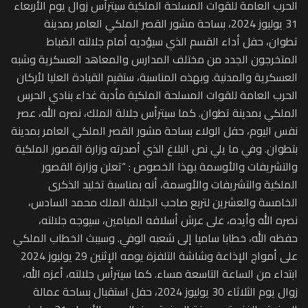
الحرب العامة للقوات المسلحة الملكية سيترأس زوال يوم الأربعاء
31 يوليوز 2024، بساحة مشور القصر الملكي العامر بمدينة
تطوان، حفل أداء القسم الذي سيؤديه أمام جلالته الضباط
المتخرجون الجدد من مختلف المدارس والمعاهد العسكرية وشبه
العسكرية والمدنية. وبهذه المناسبة، ستقيم القيادة العليا لأركان
الحرب العامة للقوات المسلحة الملكية مأدبة غداء بنادي الحرس
الملكي بمدينة تطوان. كما سيترأس جلالة الملك، نصره الله، عصر
نفس اليوم، حفل الولاء بساحة مشور القصر الملكي العامر بمدينة
بتطوان. وفي ما يلي نص البلاغ الذي أصدرته وزارة القصور الملكية
والتشريفات والأوسمة بهذا الخصوص : “تعلن وزارة القصور
الملكية والتشريفات والأوسمة، أنه بمناسبة تخليد الذكرى
الخامسة والعشرين لتربع صاحب الجلالة الملك محمد السادس،
نصره الله وأيده، على عرش أسلافه الميامين، سيوجه جلالته،
حفظه الله، خطابا ساميا إلى شعبه الوفي. وسيبث الخطاب الملكي
على أمواج الإذاعة وشاشة التلفزة يومه الإثنين 29 يوليوز 2024
ابتداء من الساعة التاسعة مساء. كما سيترأس جلالته، أعزه الله،
زوال يوم الثلاثاء 30 يوليوز 2024، حفل استقبال بساحة عمالة