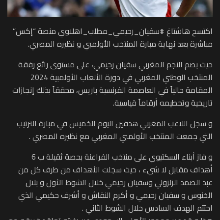
اكتسح هاشتاغ #سفيان_رحيمي_مطلب_اهلاوي منصة “إكس”
مباشرة بعد نهاية مبارة المنتخب الأولمبي و نظيره المصري.
حيث بصم النجم المغربي سفيان رحيمي، على مستوى رائع رفقة
المنتخب الوطني المغربي في دورة الألعاب الأولمبية 2024
المقامة حالياً في العاصمة الفرنسية باريس، محققاً بذلك إنجازات
تاريخية وتحطيمه أرقاماً قياسية.
و سجل اللاعب المغربي هدفين اليوم الخميس في مبارة الترتيب
التي جمعت المنتخب الأولمبي المغربي مع نظيره المصري .
و فاز أبناء السكتيوي على منتخب الفراعنة بحصة ثقيلة ب 6
أهداف مقابل لا شيء ، حيث سجلت الأهداف من طرف كل من
عبد الصمد الزلزولي وسفيان رحيمي خلال الشوط الأول و بلال
الخنوس و سفيان رحيمي و أكرم النقاش و أشرف حكيمي الذي
اختتم الهدف السادس خلال الشوط الثاني .