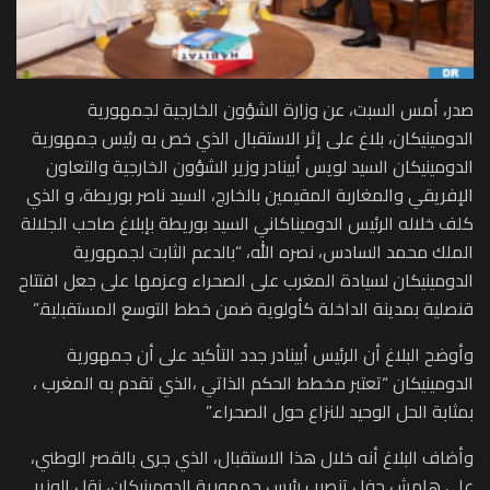
صدر، أمس السبت، عن وزارة الشؤون الخارجية لجمهورية
الدومينيكان، بلاغ على إثر الاستقبال الذي خص به رئيس جمهورية
الدومينيكان السيد لويس أبينادر وزير الشؤون الخارجية والتعاون
الإفريقي والمغاربة المقيمين بالخارج، السيد ناصر بوريطة، و الذي
كلف خلاله الرئيس الدوميناكاني السيد بوريطة بإبلاغ صاحب الجلالة
الملك محمد السادس، نصره الله، “بالدعم الثابت لجمهورية
الدومينيكان لسيادة المغرب على الصحراء وعزمها على جعل افتتاح
قنصلية بمدينة الداخلة كأولوية ضمن خطط التوسع المستقبلية.”
وأوضح البلاغ أن الرئيس أبينادر جدد التأكيد على أن جمهورية
الدومينيكان “تعتبر مخطط الحكم الذاتي ،الذي تقدم به المغرب ،
بمثابة الحل الوحيد للنزاع حول الصحراء.”
وأضاف البلاغ أنه خلال هذا الاستقبال، الذي جرى بالقصر الوطني،
على هامش حفل تنصيب رئيس جمهورية الدومينيكان، نقل الوزير