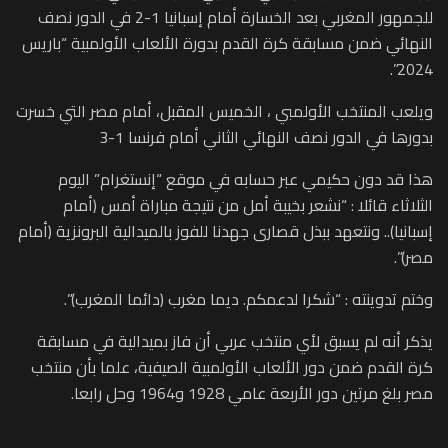
للجمهور المغربي بعد الخسارة أمام إسبانيا 1-2 في الدور نصف
النهائي ضمن مسابقة كرة القدم بدورة الألعاب الأولمبية “باريس
2024”.
ويلعب المنتخب الأولمبي ، الخميس المقبل، أمام مصر التي خسرت
بدورها في الدور نصف النهائي الثاني أمام فرنسا 1-3
هذا قد دون حكيمي عبر حسابه في موقع “إنستغرام” اليوم
الثلاثاء قائلا : “نشعر بخيبة أمل من نتيجة مباراة أمس (أمام
إسبانيا).. ونتعهد ببذل قصارى جهدنا للفوز بالميدالية البرونزية (أمام
مصر)”.
وختم تدوينته : “شكرا لدعمكم. ديما مغرب (دائما المغرب)”.
يذكر أنه لم يسبق لأي منتخب عربي أن فاز بميدالية في مسابقة
كرة القدم ضمن دور الألعاب الأولمبية الصيفية، علما بأن منتخب
مصر بلغ مرتين دور الأربعة عامي 1928 و1964 وحل رابعا.