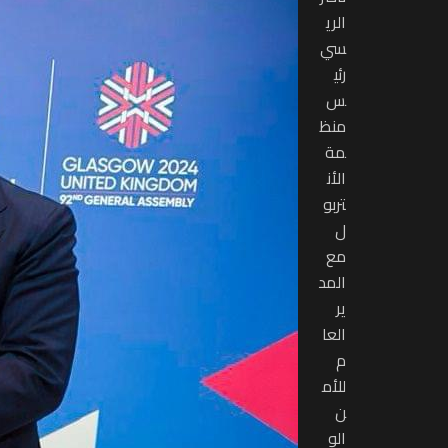
الري
سي
رئي
س
منظ
مة
الأن
تربو
ل
مع
المد
ير
العا
م
للأم
ن
الو