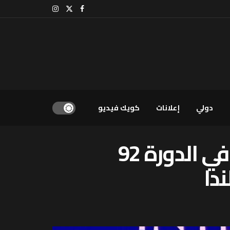
دولي
إعلانات
كويك فيديو
حموشي يترأس وفد المملكة المغربية المشارك في الدورة 92
دا