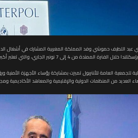
طني عبد اللطيف حموشي وفد المملكة المغربية المشارك في أشغال الدور
للشرطة الجنائية “أنتربول”، التي تحتضنها مدينة غلاسكو بإسكتلندا
عضاء العديد من المنظمات الدولية والإقليمية والمعاهد الأكاديمية ومج