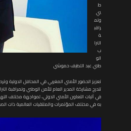
ط
ني
ولم
راقب
ة
الترا
ب
الو
طني عبد اللطيف حموشي
تعزيز الحضور الأمني المغربي في المحافل الدولية وترص
تندرج مشاركة المدير العام للأمن الوطني ولمراقبة التر
في آليات التعاون الأمني الدولي، لمواجهة مختلف الته
به في مختلف المؤتمرات والملتقيات العالمية ذات الصلة