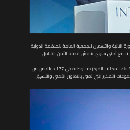
ة الثانية والتسعين للجمعية العامة للمنظمة الدولية
 خلال الفترة الممتدة من 4 إلى 7 نونبر الجاري، والتي تعتبر أكبر تجمع أمني سنوي يناقش قضايا الأمن الشامل
وذكر بلاغ للمديرية العامة للأمن الوطني أن الدورة الحالية للجمعية العامة للأنتربول تميزت بمشاركة رؤساء الأجهزة الأمنية ورؤساء المكاتب المركزية الوطنية في 177 دولة من بين
موعات التفكير التي تعنى بالتعاون الأمني والتنسيق